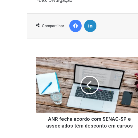
Foto: Divulgação
Facebook
Linkedin
Compartilhar
A
N
R
f
e
c
h
a
a
c
ANR fecha acordo com SENAC-SP e
o
associados têm desconto em cursos
r