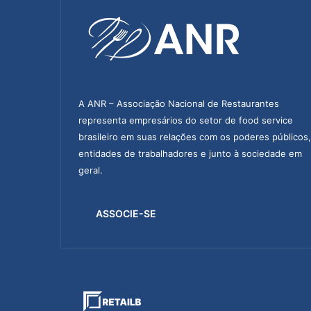
o
s
t
ê
m
d
e
A ANR – Associação Nacional de Restaurantes
s
representa empresários do setor de food service
c
brasileiro em suas relações com os poderes públicos,
o
entidades de trabalhadores e junto à sociedade em
n
t
geral.
o
e
ASSOCIE-SE
m
c
u
r
s
o
s