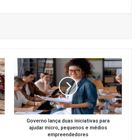
G
o
v
e
r
n
o
l
a
n
Governo lança duas iniciativas para
ç
ajudar micro, pequenos e médios
a
empreendedores