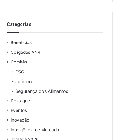
o
s
e
Categorias
u
e
n
Benefícios
d
e
Coligadas ANR
r
Comitês
e
ESG
ç
o
Jurídico
d
Segurança dos Alimentos
e
e
Destaque
m
Eventos
a
i
Inovação
l
Inteligência de Mercado
Jornada 2026