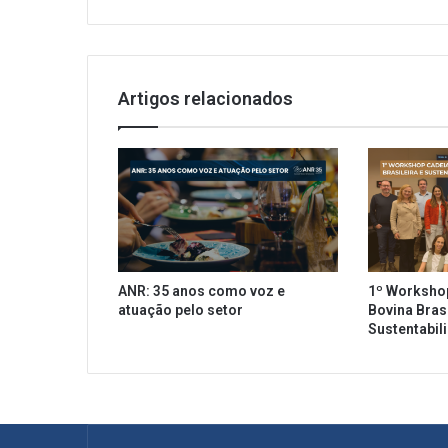
d
o
c
o
m
Artigos relacionados
S
E
N
A
C
-
S
P
e
ANR: 35 anos como voz e
1º Worksho
a
atuação pelo setor
Bovina Brasi
s
Sustentabil
s
o
c
i
a
d