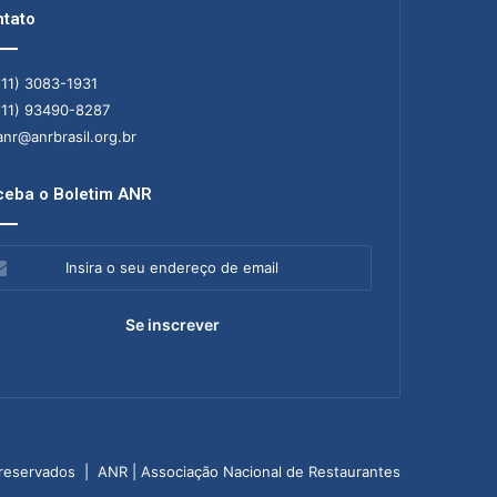
tato
11) 3083-1931
11) 93490-8287
nr@anrbrasil.org.br
eba o Boletim ANR
ra
ereço
il
 reservados | ANR | Associação Nacional de Restaurantes