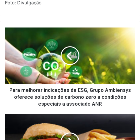
Foto: Divulgação
P
a
r
a
m
e
l
h
o
r
Para melhorar indicações de ESG, Grupo Ambiensys
a
oferece soluções de carbono zero a condições
r
especiais a associado ANR
i
n
G
d
i
i
r
c
a