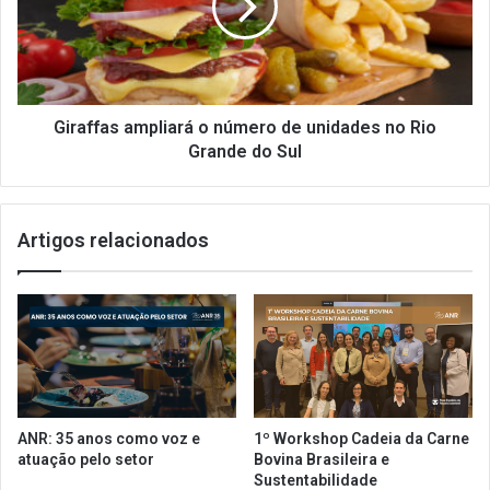
a
f
ç
f
õ
a
e
s
s
a
d
m
Giraffas ampliará o número de unidades no Rio
e
p
Grande do Sul
E
l
S
i
G
a
,
Artigos relacionados
r
G
á
r
o
u
n
p
ú
o
m
A
e
m
r
b
o
ANR: 35 anos como voz e
1º Workshop Cadeia da Carne
i
d
atuação pelo setor
Bovina Brasileira e
e
e
Sustentabilidade
n