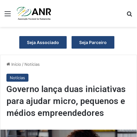
Menu
P
Seja Associado
Seja Parceiro
Início
/
Notícias
Notícias
Governo lança duas iniciativas
para ajudar micro, pequenos e
médios empreendedores