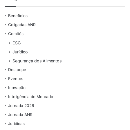
a
e
u
r
u
l
Benefícios
b
e
o
n
Coligadas ANR
n
d
Comitês
o
e
z
r
ESG
e
e
Jurídico
r
ç
o
o
Segurança dos Alimentos
a
d
Destaque
c
e
o
e
Eventos
n
m
Inovação
d
a
i
i
Inteligência de Mercado
ç
l
Jornada 2026
õ
e
Jornada ANR
s
Jurídicas
e