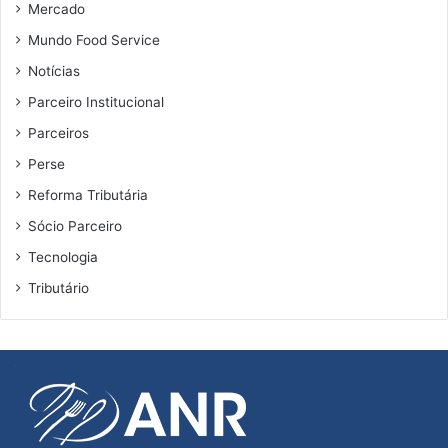
s
Mercado
p
Mundo Food Service
e
c
Notícias
i
Parceiro Institucional
a
i
Parceiros
s
Perse
a
Reforma Tributária
a
s
Sócio Parceiro
s
Tecnologia
o
c
Tributário
i
a
d
o
A
N
R