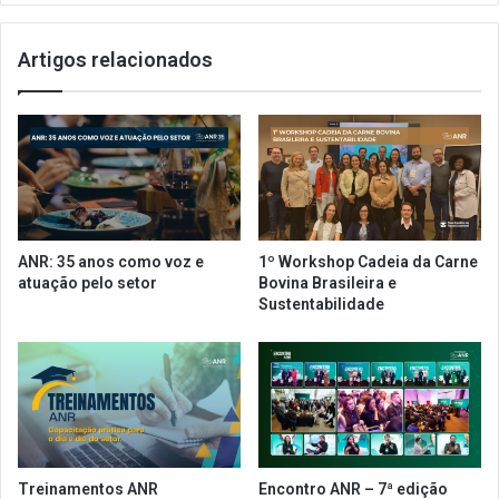
s
o
e
e
Artigos relacionados
d
n
e
t
b
r
a
a
l
p
a
a
n
r
ç
a
a
q
ANR: 35 anos como voz e
1º Workshop Cadeia da Carne
a
u
atuação pelo setor
Bovina Brasileira e
c
a
Sustentabilidade
o
d
n
r
t
o
e
d
c
e
e
a
n
s
o
s
Treinamentos ANR
Encontro ANR – 7ª edição