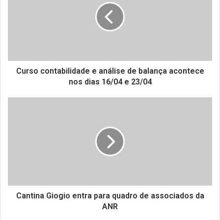
s
o
c
o
n
t
a
Curso contabilidade e análise de balança acontece
b
nos dias 16/04 e 23/04
i
l
C
i
a
d
n
a
t
d
i
e
n
e
a
a
G
n
i
á
o
Cantina Giogio entra para quadro de associados da
l
g
ANR
i
i