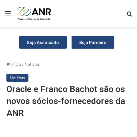
Menu
P
Seja Associado
Seja Parceiro
Início
/
Notícias
Notícias
Oracle e Franco Bachot são os
novos sócios-fornecedores da
ANR