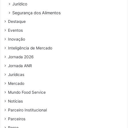
Jurídico
ç
o
Segurança dos Alimentos
d
Destaque
e
e
Eventos
m
Inovação
a
i
Inteligência de Mercado
l
Jornada 2026
Jornada ANR
Jurídicas
Mercado
Mundo Food Service
Notícias
Parceiro Institucional
Parceiros
Perse