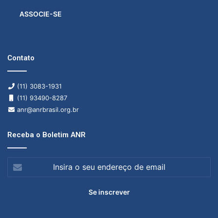
ASSOCIE-SE
Contato
(11) 3083-1931
(11) 93490-8287
anr@anrbrasil.org.br
Receba o Boletim ANR
Insira
o
seu
endereço
de
email