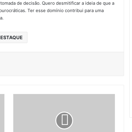
 tomada de decisão. Quero desmitificar a ideia de que a
burocráticas. Ter esse domínio contribui para uma
a.
ESTAQUE
O
r
a
c
l
e