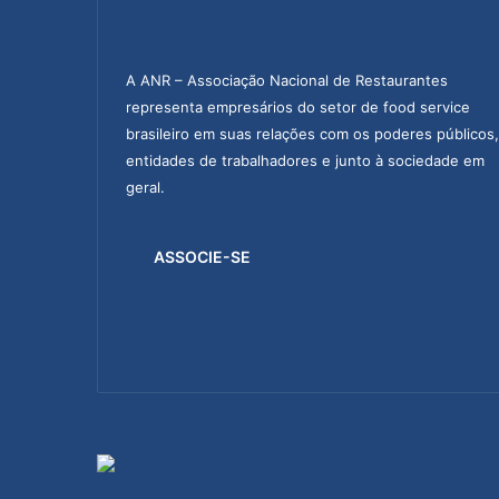
o
z
i
n
A ANR – Associação Nacional de Restaurantes
h
representa empresários do setor de food service
a
brasileiro em suas relações com os poderes públicos,
e
entidades de trabalhadores e junto à sociedade em
m
geral.
e
v
e
ASSOCIE-SE
n
t
o
d
a
A
N
R
,
c
o