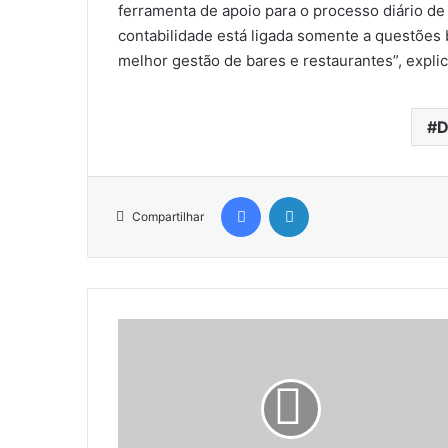
ferramenta de apoio para o processo diário de
contabilidade está ligada somente a questões 
melhor gestão de bares e restaurantes”, explic
D
Facebook
Linkedin
Compartilhar
S
u
p
e
r
B