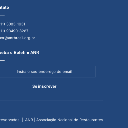
tato
11) 3083-1931
11) 93490-8287
nr@anrbrasil.org.br
eba o Boletim ANR
ra
ereço
il
 reservados | ANR | Associação Nacional de Restaurantes