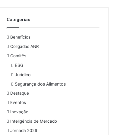
o
s
e
Categorias
u
e
n
Benefícios
d
e
Coligadas ANR
r
Comitês
e
ESG
ç
o
Jurídico
d
Segurança dos Alimentos
e
e
Destaque
m
Eventos
a
i
Inovação
l
Inteligência de Mercado
Jornada 2026