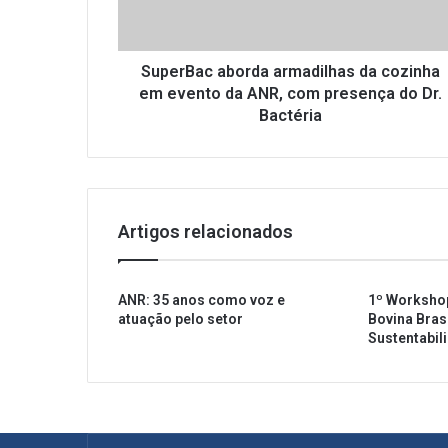
a
c
a
b
SuperBac aborda armadilhas da cozinha
o
em evento da ANR, com presença do Dr.
r
Bactéria
d
a
a
r
m
Artigos relacionados
a
d
i
ANR: 35 anos como voz e
1º Worksho
l
atuação pelo setor
Bovina Brasi
h
Sustentabil
a
s
d
a
c