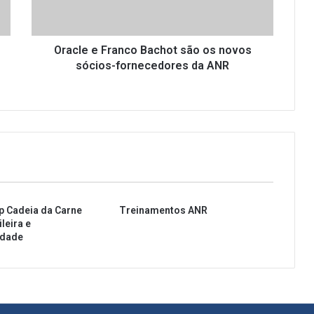
e
F
r
a
Oracle e Franco Bachot são os novos
n
sócios-fornecedores da ANR
c
o
B
a
c
h
o
t
s
p Cadeia da Carne
Treinamentos ANR
ã
leira e
o
idade
o
s
n
o
v