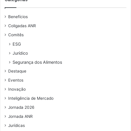
n
e
l
t
u
Benefícios
r
e
a
n
Coligadas ANR
t
d
Comitês
a
e
ç
r
ESG
ã
e
Jurídico
o
ç
d
o
Segurança dos Alimentos
e
d
Destaque
e
e
m
e
Eventos
p
m
Inovação
r
a
e
i
Inteligência de Mercado
s
l
Jornada 2026
a
e
Jornada ANR
s
Jurídicas
p