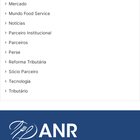
e
Mercado
c
Mundo Food Service
i
a
Notícias
l
Parceiro Institucional
i
z
Parceiros
a
Perse
d
Reforma Tributária
a
Sócio Parceiro
Tecnologia
Tributário