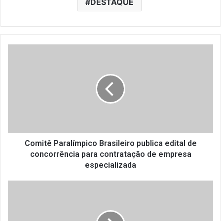
DESTAQUE
C
o
m
i
t
ê
P
a
r
a
Comitê Paralímpico Brasileiro publica edital de
l
concorrência para contratação de empresa
í
especializada
m
p
A
i
N
c
R
o
p