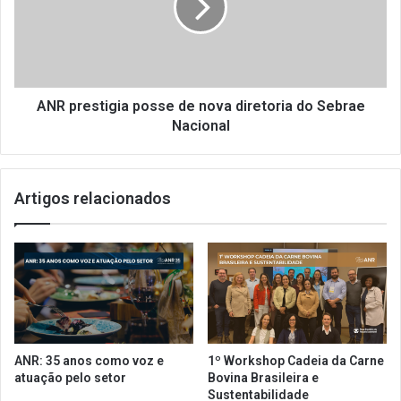
B
r
r
e
a
s
s
t
i
i
l
g
ANR prestigia posse de nova diretoria do Sebrae
e
i
Nacional
i
a
r
p
o
o
p
Artigos relacionados
s
u
s
b
e
l
d
i
e
c
n
a
o
e
v
d
a
ANR: 35 anos como voz e
1º Workshop Cadeia da Carne
i
d
atuação pelo setor
Bovina Brasileira e
t
i
Sustentabilidade