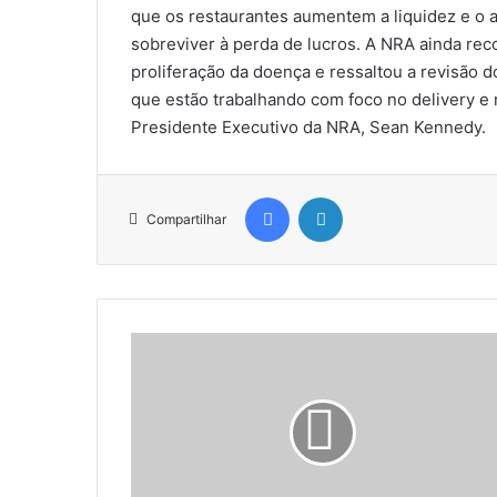
que os restaurantes aumentem a liquidez e o 
sobreviver à perda de lucros. A NRA ainda re
proliferação da doença e ressaltou a revisão d
que estão trabalhando com foco no delivery e
Presidente Executivo da NRA, Sean Kennedy.
Facebook
Linkedin
Compartilhar
N
o
v
a
i
e
v