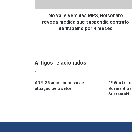
e
m
d
No vai e vem das MPS, Bolsonaro
a
revoga medida que suspendia contrato
s
de trabalho por 4 meses
M
P
S
,
B
Artigos relacionados
o
l
s
ANR: 35 anos como voz e
1º Worksho
o
atuação pelo setor
Bovina Brasi
n
Sustentabil
a
r
o
r
e
v