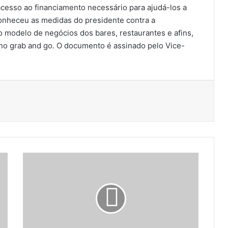
acesso ao financiamento necessário para ajudá-los a
conheceu as medidas do presidente contra a
o modelo de negócios dos bares, restaurantes e afins,
 no grab and go. O documento é assinado pelo Vice-
S
e
t
o
r
d
e