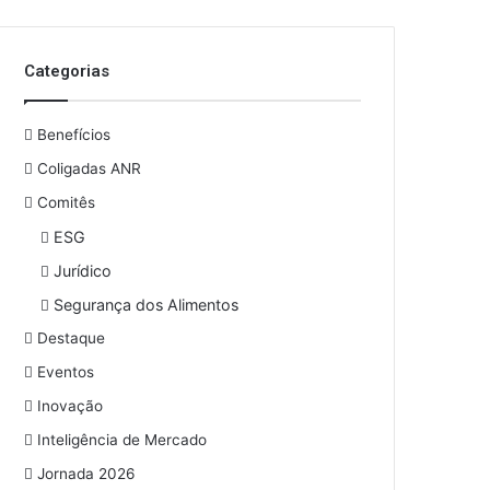
o
s
e
Categorias
u
e
n
Benefícios
d
e
Coligadas ANR
r
Comitês
e
ESG
ç
o
Jurídico
d
Segurança dos Alimentos
e
e
Destaque
m
Eventos
a
i
Inovação
l
Inteligência de Mercado
Jornada 2026