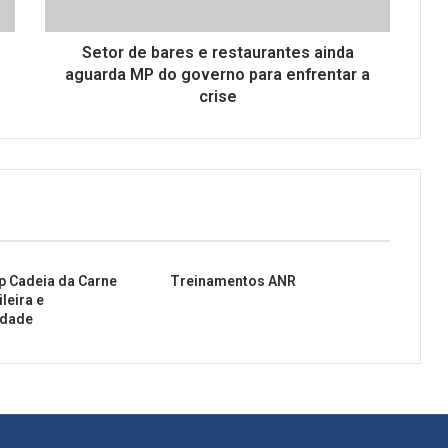
b
a
r
Setor de bares e restaurantes ainda
e
aguarda MP do governo para enfrentar a
s
crise
e
r
e
s
t
a
u
r
p Cadeia da Carne
Treinamentos ANR
a
leira e
n
idade
t
e
s
a
i
n