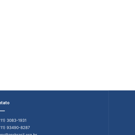
tato
11) 3083-1931
11) 93490-8287
nr@anrbrasil.org.br