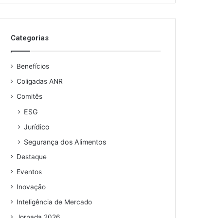
o
s
e
Categorias
u
e
n
Benefícios
d
e
Coligadas ANR
r
Comitês
e
ESG
ç
o
Jurídico
d
Segurança dos Alimentos
e
e
Destaque
m
Eventos
a
i
Inovação
l
Inteligência de Mercado
Jornada 2026