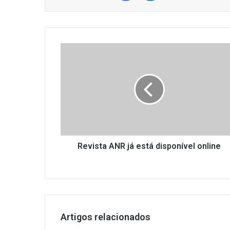
R
e
v
i
s
t
a
A
N
R
Revista ANR já está disponível online
j
á
e
s
t
á
Artigos relacionados
d