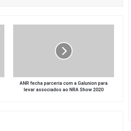
A
N
R
f
e
c
h
a
p
a
ANR fecha parceria com a Galunion para
r
levar associados ao NRA Show 2020
c
e
r
i
a
c