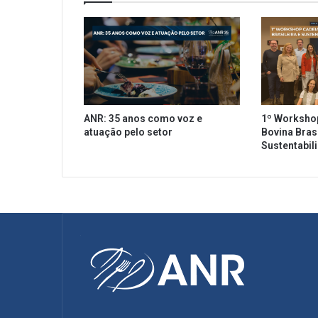
i
s
p
o
n
í
v
e
ANR: 35 anos como voz e
1º Worksho
l
atuação pelo setor
Bovina Brasi
o
Sustentabil
n
l
i
n
e