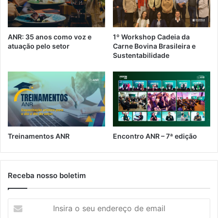
o
e
d
t
e
é
q
ANR: 35 anos como voz e
1º Workshop Cadeia da
i
u
atuação pelo setor
Carne Bovina Brasileira e
s
i
Sustentabilidade
e
o
n
s
g
q
a
u
r
e
r
a
f
Treinamentos ANR
Encontro ANR – 7ª edição
a
d
o
s
Receba nosso boletim
I
n