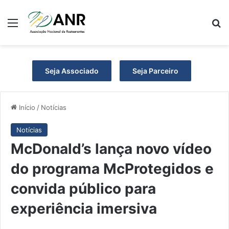
Menu
P
Seja Associado
Seja Parceiro
Início
/
Notícias
Notícias
McDonald’s lança novo vídeo
do programa McProtegidos e
convida público para
experiência imersiva