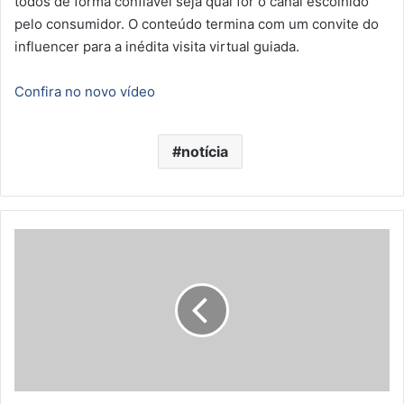
todos de forma confiável seja qual for o canal escolhido
pelo consumidor. O conteúdo termina com um convite do
influencer para a inédita visita virtual guiada.
Confira no novo vídeo
notícia
L
e
J
a
z
z
B
r
a