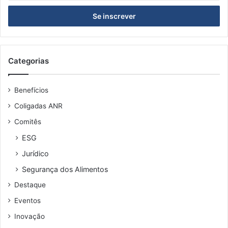
s
i
r
a
o
s
Categorias
e
u
Benefícios
e
n
Coligadas ANR
d
Comitês
e
r
ESG
e
Jurídico
ç
o
Segurança dos Alimentos
d
Destaque
e
e
Eventos
m
Inovação
a