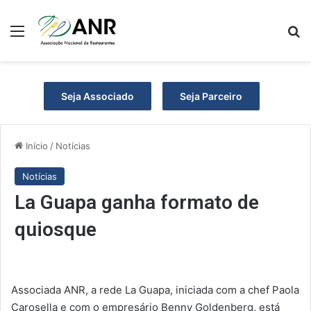
Menu
P
Seja Associado
Seja Parceiro
Início
/
Notícias
Notícias
La Guapa ganha formato de
quiosque
Associada ANR, a rede La Guapa, iniciada com a chef Paola
Carosella e com o empresário Benny Goldenberg, está