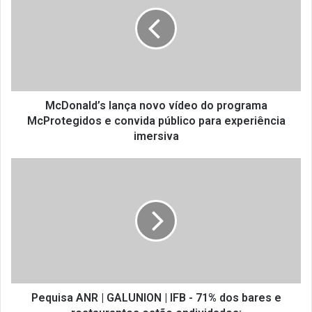
D
o
n
a
l
d
’
s
McDonald’s lança novo vídeo do programa
l
McProtegidos e convida público para experiência
a
imersiva
n
ç
P
a
e
n
q
o
u
v
i
o
s
v
a
í
A
d
N
e
R
Pequisa ANR | GALUNION | IFB - 71% dos bares e
o
|