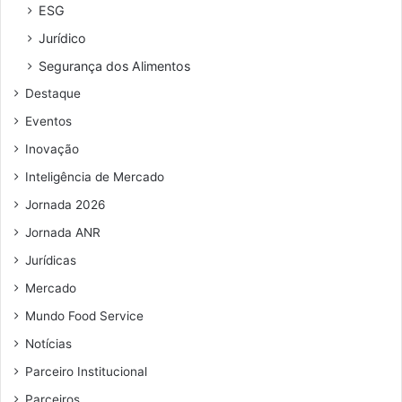
x
r
e
ESG
p
e
n
Jurídico
e
ç
d
r
o
i
Segurança dos Alimentos
i
d
v
Destaque
ê
e
i
n
e
d
Eventos
c
m
a
Inovação
i
a
d
a
i
o
Inteligência de Mercado
i
l
s
Jornada 2026
m
;
e
Jornada ANR
r
Jurídicas
s
i
Mercado
v
Mundo Food Service
a
Notícias
Parceiro Institucional
Parceiros