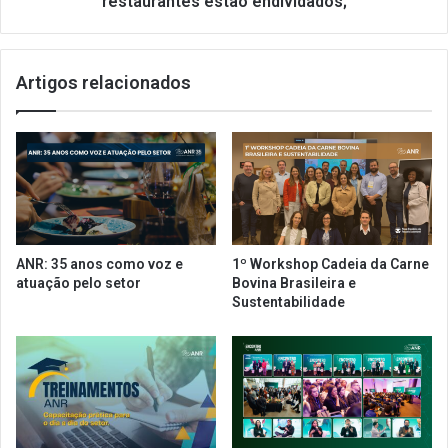
restaurantes estão endividados;
d
G
o
A
p
L
r
Artigos relacionados
U
o
N
g
I
r
O
a
N
m
|
a
I
M
F
c
B
ANR: 35 anos como voz e
1º Workshop Cadeia da Carne
P
-
atuação pelo setor
Bovina Brasileira e
r
7
Sustentabilidade
o
1
t
%
e
d
g
o
i
s
d
b
o
a