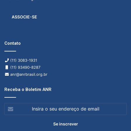
ASSOCIE-SE
Contato
(11) 3083-1931
(11) 93490-8287
anr@anrbrasil.org.br
Receba o Boletim ANR
Insira
o
seu
endereço
de