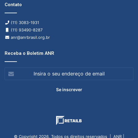
Contato
(11) 3083-1931
(11) 93490-8287
anr@anrbrasil.org.br
Receba o Boletim ANR
Insira
o
seu
endereço
de
email
© Copyright 2026, Todos os direitos reservados | ANR |