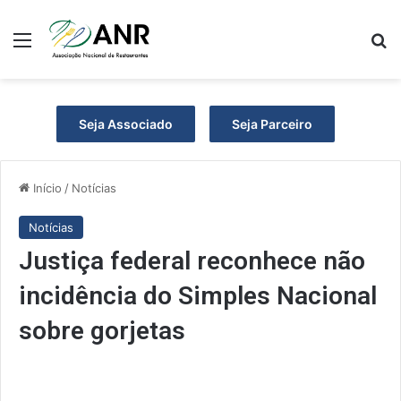
Menu
P
Seja Associado
Seja Parceiro
Início
/
Notícias
Notícias
Justiça federal reconhece não
incidência do Simples Nacional
sobre gorjetas