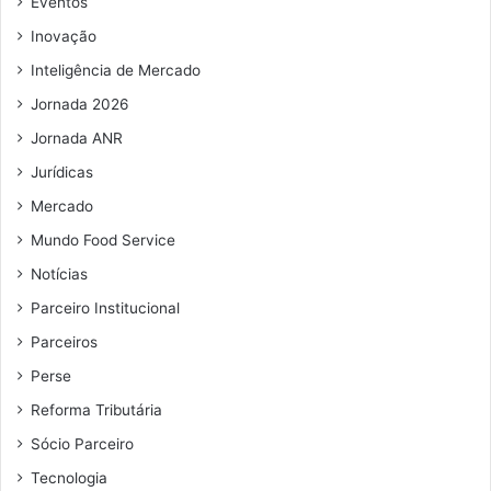
Eventos
m
e
Inovação
a
r
i
l
Inteligência de Mercado
l
â
Jornada 2026
n
d
Jornada ANR
i
Jurídicas
a
Mercado
Mundo Food Service
Notícias
Parceiro Institucional
Parceiros
Perse
Reforma Tributária
Sócio Parceiro
Tecnologia