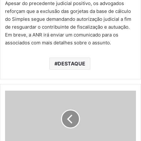
Apesar do precedente judicial positivo, os advogados
reforçam que a exclusão das gorjetas da base de cálculo
do Simples segue demandando autorização judicial a fim
de resguardar o contribuinte de fiscalização e autuação.
Em breve, a ANR irá enviar um comunicado para os
associados com mais detalhes sobre o assunto.
DESTAQUE
"
L
e
i
d
o
s
c