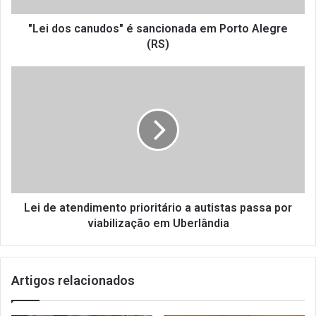
a
n
"Lei dos canudos" é sancionada em Porto Alegre
u
(RS)
d
o
L
s
e
"
i
é
d
s
e
a
a
n
t
c
e
i
n
o
d
Lei de atendimento prioritário a autistas passa por
n
i
viabilização em Uberlândia
a
m
d
e
a
n
Artigos relacionados
e
t
m
o
P
p