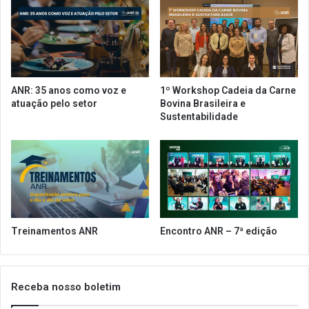
o
r
r
i
t
o
o
r
A
i
l
t
ANR: 35 anos como voz e
1º Workshop Cadeia da Carne
e
á
atuação pelo setor
Bovina Brasileira e
g
r
Sustentabilidade
r
i
e
o
(
a
R
a
S
u
)
t
i
s
Treinamentos ANR
Encontro ANR – 7ª edição
t
a
s
p
Receba nosso boletim
a