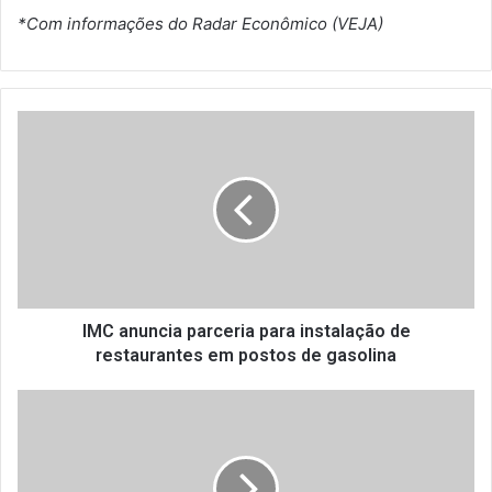
*Com informações do Radar Econômico (VEJA)
I
M
C
a
n
u
n
c
i
a
IMC anuncia parceria para instalação de
p
restaurantes em postos de gasolina
a
r
A
c
N
e
R
r
a
i