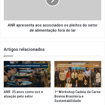
p
a
r
p
e
a
s
r
e
a
n
ANR apresenta aos associados os pleitos do setor
i
t
de alimentação fora do lar
n
a
s
a
t
o
Artigos relacionados
a
s
l
a
a
s
ç
s
ã
o
o
c
d
i
e
a
r
d
ANR: 35 anos como voz e
1º Workshop Cadeia da Carne
e
o
atuação pelo setor
Bovina Brasileira e
s
s
Sustentabilidade
t
o