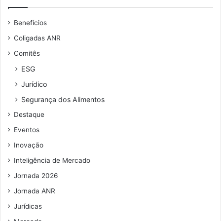
o
e
e
l
u
n
Benefícios
i
e
t
n
n
a
Coligadas ANR
a
d
ç
Comitês
e
ã
r
o
ESG
e
f
Jurídico
ç
o
o
r
Segurança dos Alimentos
d
a
Destaque
e
d
e
o
Eventos
m
l
Inovação
a
a
i
r
Inteligência de Mercado
l
Jornada 2026
Jornada ANR
Jurídicas