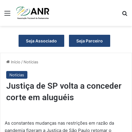
Menu
P
Seja Associado
Seja Parceiro
Início
/
Notícias
Notícias
Justiça de SP volta a conceder
corte em aluguéis
As constantes mudanças nas restrições em razão da
pandemia fizeram a Justiça de São Paulo retomar o