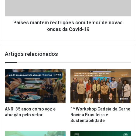
c
m
o
a
n
n
c
t
Países mantêm restrições com temor de novas
e
ê
ondas da Covid-19
d
m
e
r
r
e
Artigos relacionados
c
s
o
t
r
r
t
i
e
ç
e
õ
m
e
a
s
l
c
ANR: 35 anos como voz e
1º Workshop Cadeia da Carne
u
o
atuação pelo setor
Bovina Brasileira e
g
m
Sustentabilidade
u
t
é
e