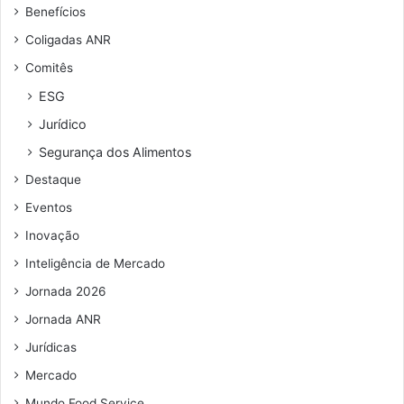
Benefícios
e
-
n
1
Coligadas ANR
d
9
Comitês
e
r
ESG
e
Jurídico
ç
o
Segurança dos Alimentos
d
Destaque
e
e
Eventos
m
Inovação
a
i
Inteligência de Mercado
l
Jornada 2026
Jornada ANR
Jurídicas
Mercado
Mundo Food Service