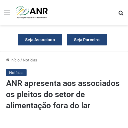
Menu
P
Seja Associado
Seja Parceiro
Início
/
Notícias
Notícias
ANR apresenta aos associados
os pleitos do setor de
alimentação fora do lar