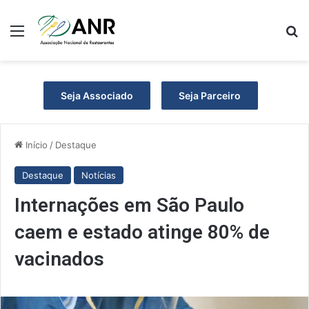
Menu
P
Seja Associado
Seja Parceiro
Início
/
Destaque
Destaque
Notícias
Internações em São Paulo
caem e estado atinge 80% de
vacinados