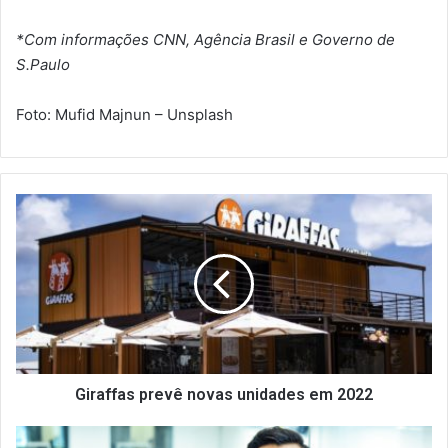
*Com informações CNN, Agência Brasil e Governo de
S.Paulo
Foto: Mufid Majnun – Unsplash
G
i
r
a
f
f
a
s
p
r
Giraffas prevê novas unidades em 2022
e
v
A