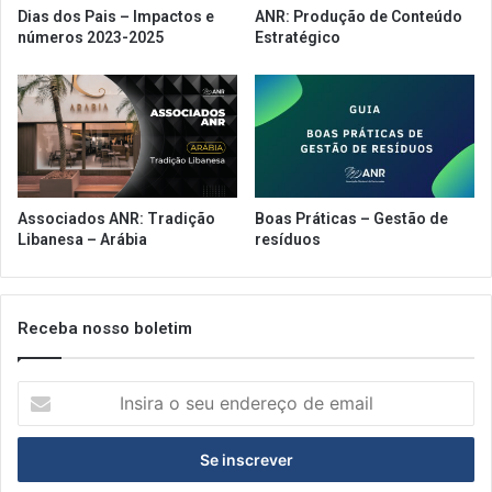
n
Dias dos Pais – Impactos e
ANR: Produção de Conteúdo
a
números 2023-2025
Estratégico
r
e
t
o
m
a
d
a
Associados ANR: Tradição
Boas Práticas – Gestão de
d
Libanesa – Arábia
resíduos
o
s
r
e
Receba nosso boletim
s
t
I
a
n
u
s
r
i
a
r
n