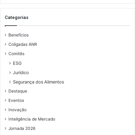
a
t
o
e
s
Categorias
s
e
u
Benefícios
e
n
Coligadas ANR
d
Comitês
e
r
ESG
e
Jurídico
ç
o
Segurança dos Alimentos
d
Destaque
e
e
Eventos
m
Inovação
a
i
Inteligência de Mercado
l
Jornada 2026