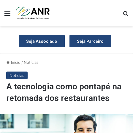
Menu
P
Seja Associado
Seja Parceiro
Início
/
Notícias
Notícias
A tecnologia como pontapé na
retomada dos restaurantes