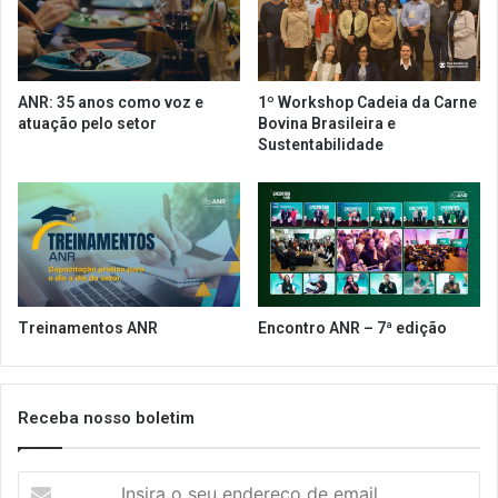
o
o
a
m
t
q
i
u
ANR: 35 anos como voz e
1º Workshop Cadeia da Carne
n
e
atuação pelo setor
Bovina Brasileira e
g
p
Sustentabilidade
e
o
8
s
0
t
%
o
d
s
e
d
v
e
a
t
Treinamentos ANR
Encontro ANR – 7ª edição
c
e
i
s
n
t
a
a
Receba nosso boletim
d
g
o
e
s
I
m