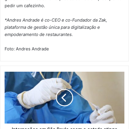
pedir um cafezinho.
*Andres Andrade é co-CEO e co-Fundador da Zak,
plataforma de gestão única para digitalização e
empoderamento de restaurantes.
Foto: Andres Andrade
I
n
t
e
r
n
a
ç
õ
e