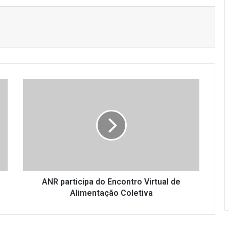
A
N
R
p
a
r
t
i
c
i
ANR participa do Encontro Virtual de
p
Alimentação Coletiva
a
d
o