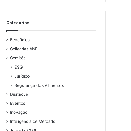
o
s
e
Categorias
u
e
n
Benefícios
d
e
Coligadas ANR
r
Comitês
e
ESG
ç
o
Jurídico
d
Segurança dos Alimentos
e
e
Destaque
m
Eventos
a
i
Inovação
l
Inteligência de Mercado
Jornada 2026