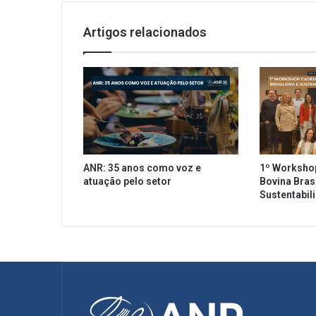
s
f
Artigos relacionados
a
z
p
a
í
s
e
s
e
ANR: 35 anos como voz e
1º Worksho
u
atuação pelo setor
Bovina Brasi
r
Sustentabil
o
p
e
u
s
r
e
t