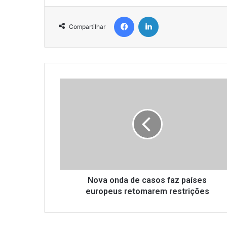
Facebook
Linkedin
Compartilhar
N
o
v
a
o
n
d
a
d
e
Nova onda de casos faz países
c
europeus retomarem restrições
a
s
o