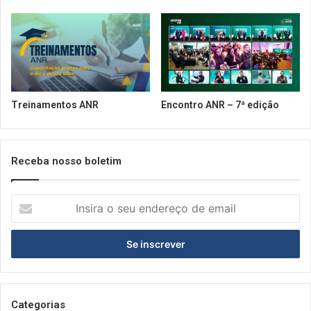
u
s
t
e
n
t
á
Treinamentos ANR
Encontro ANR – 7ª edição
v
e
i
s
Receba nosso boletim
I
n
s
i
r
a
o
s
Categorias