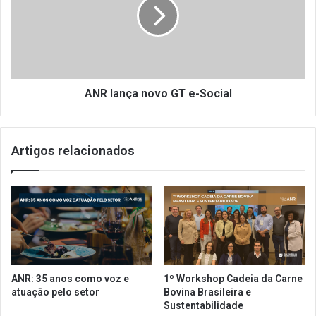
a
l
s
a
e
n
l
ç
o
a
p
n
a
o
ANR lança novo GT e-Social
r
v
a
o
r
G
Artigos relacionados
e
T
s
e
t
-
a
S
u
o
r
c
a
i
n
a
t
l
ANR: 35 anos como voz e
1º Workshop Cadeia da Carne
e
atuação pelo setor
Bovina Brasileira e
s
Sustentabilidade
s