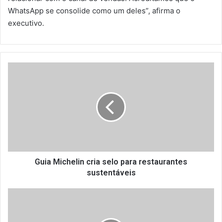
WhatsApp se consolide como um deles”, afirma o
executivo.
G
u
i
a
M
i
c
h
e
l
Guia Michelin cria selo para restaurantes
i
sustentáveis
n
c
A
r
N
i
R