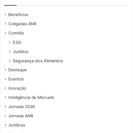
e
u
Benefícios
e
n
Coligadas ANR
d
Comitês
e
r
ESG
e
Jurídico
ç
o
Segurança dos Alimentos
d
Destaque
e
e
Eventos
m
Inovação
a
i
Inteligência de Mercado
l
Jornada 2026
Jornada ANR
Jurídicas