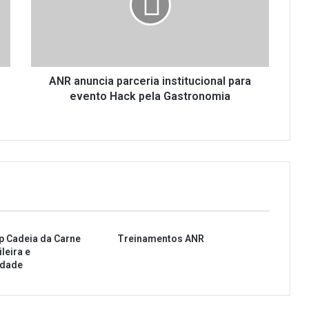
n
u
n
c
i
a
ANR anuncia parceria institucional para
p
evento Hack pela Gastronomia
a
r
c
e
r
i
a
i
n
p Cadeia da Carne
Treinamentos ANR
s
leira e
t
idade
i
t
u