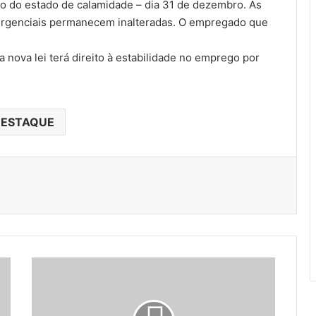
ão do estado de calamidade – dia 31 de dezembro. As
ergenciais permanecem inalteradas. O empregado que
 nova lei terá direito à estabilidade no emprego por
ESTAQUE
A
N
R
a