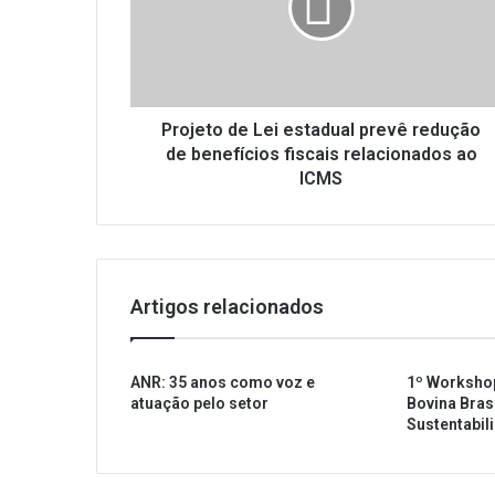
e
t
o
d
e
L
Projeto de Lei estadual prevê redução
e
de benefícios fiscais relacionados ao
i
ICMS
e
s
t
a
d
Artigos relacionados
u
a
l
ANR: 35 anos como voz e
1º Worksho
p
atuação pelo setor
Bovina Brasi
r
Sustentabil
e
v
ê