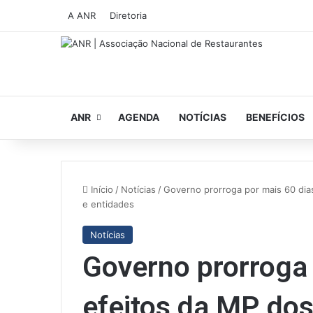
A ANR
Diretoria
ANR
AGENDA
NOTÍCIAS
BENEFÍCIOS
Início
/
Notícias
/
Governo prorroga por mais 60 dias
e entidades
Notícias
Governo prorroga 
efeitos da MP dos