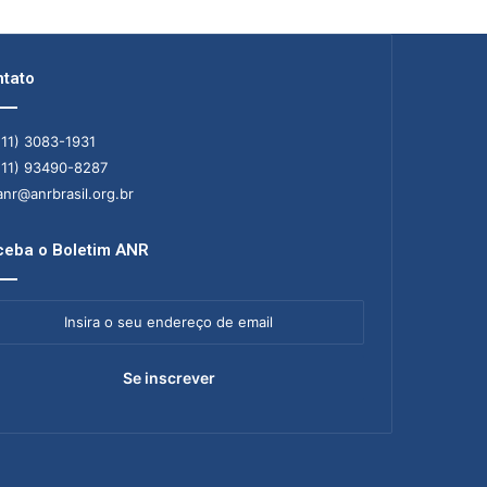
tato
11) 3083-1931
11) 93490-8287
nr@anrbrasil.org.br
eba o Boletim ANR
ra
ereço
il