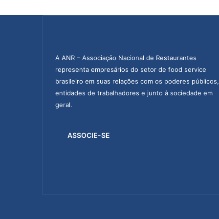
r
e
d
u
ç
ã
A ANR – Associação Nacional de Restaurantes
o
representa empresários do setor de food service
d
brasileiro em suas relações com os poderes públicos,
e
entidades de trabalhadores e junto à sociedade em
b
geral.
e
n
e
ASSOCIE-SE
f
í
c
i
o
s
f
i
s