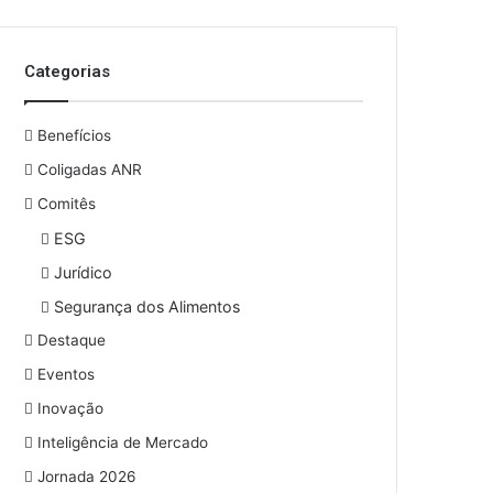
o
s
e
Categorias
u
e
n
Benefícios
d
e
Coligadas ANR
r
Comitês
e
ESG
ç
o
Jurídico
d
Segurança dos Alimentos
e
e
Destaque
m
Eventos
a
i
Inovação
l
Inteligência de Mercado
Jornada 2026