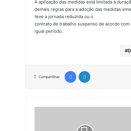
A aplicação das medidas está limitada à duraç
demais regras para a adoção das medidas em
teve a jornada reduzida ou o
contrato de trabalho suspenso de acordo com a
igual período.
D
Facebook
Linkedin
Compartilhar
P
r
o
j