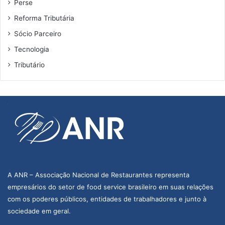
Perse
ã
Reforma Tributária
o
P
Sócio Parceiro
a
Tecnologia
u
l
Tributário
o
A ANR – Associação Nacional de Restaurantes representa
empresários do setor de food service brasileiro em suas relações
com os poderes públicos, entidades de trabalhadores e junto à
sociedade em geral.