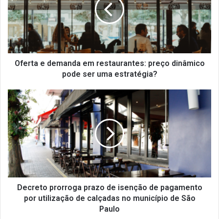
r
t
a
e
d
e
m
Oferta e demanda em restaurantes: preço dinâmico
a
pode ser uma estratégia?
n
d
D
a
e
e
c
m
r
r
e
e
t
s
o
t
p
a
r
u
o
Decreto prorroga prazo de isenção de pagamento
r
r
por utilização de calçadas no município de São
a
r
Paulo
n
o