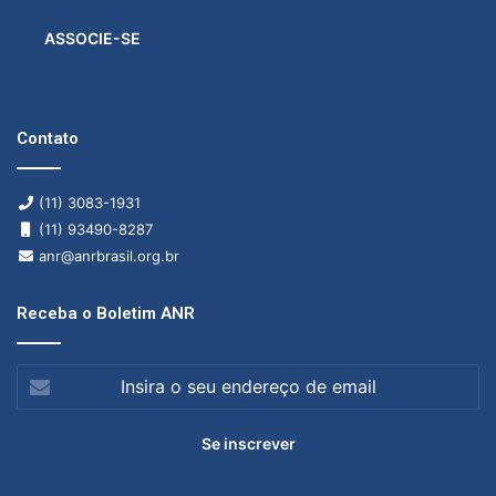
ASSOCIE-SE
Contato
(11) 3083-1931
(11) 93490-8287
anr@anrbrasil.org.br
Receba o Boletim ANR
Insira
o
seu
endereço
de
email