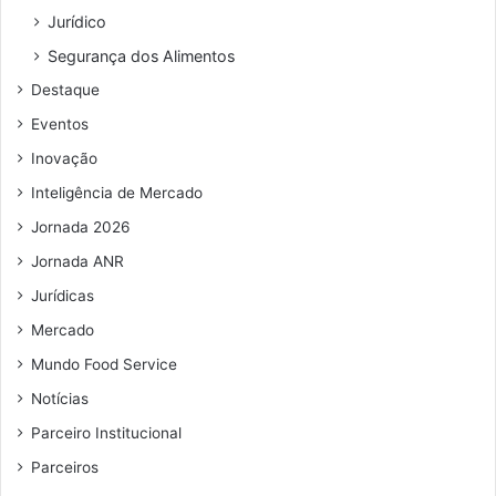
e
c
Jurídico
ç
a
o
l
Segurança dos Alimentos
d
ç
Destaque
e
a
e
d
Eventos
m
a
Inovação
a
s
i
n
Inteligência de Mercado
l
o
Jornada 2026
m
u
Jornada ANR
n
Jurídicas
i
c
Mercado
í
Mundo Food Service
p
Notícias
i
o
Parceiro Institucional
d
Parceiros
e
S