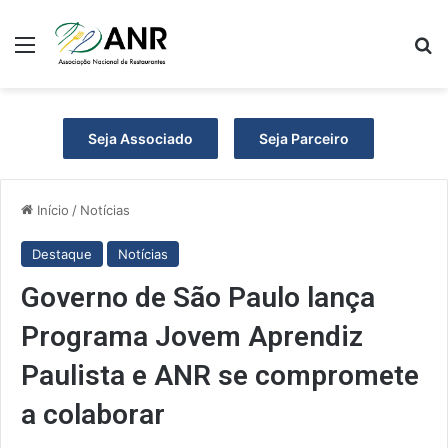
Menu
P
Seja Associado
Seja Parceiro
Início
/
Notícias
Destaque
Notícias
Governo de São Paulo lança
Programa Jovem Aprendiz
Paulista e ANR se compromete
a colaborar