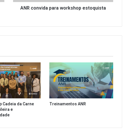
d
a
ANR convida para workshop estoquista
p
a
r
a
w
o
r
k
s
h
o
p
e
s
t
p Cadeia da Carne
Treinamentos ANR
o
leira e
q
idade
u
i
s