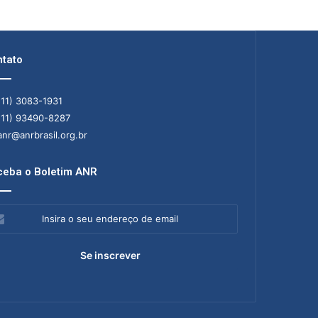
tato
11) 3083-1931
11) 93490-8287
nr@anrbrasil.org.br
eba o Boletim ANR
ra
ereço
il