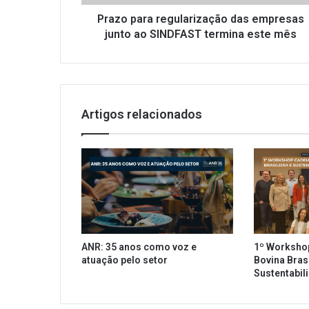
a
r
Prazo para regularização das empresas
e
junto ao SINDFAST termina este mês
g
u
l
a
r
Artigos relacionados
i
z
a
ç
ã
o
d
a
s
ANR: 35 anos como voz e
1º Worksho
e
atuação pelo setor
Bovina Brasi
m
Sustentabil
p
r
e