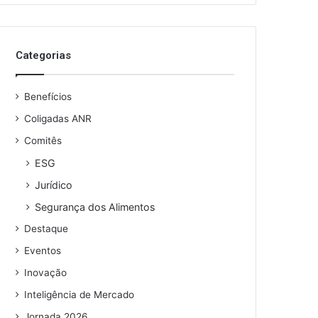
o
s
e
Categorias
u
e
n
Benefícios
d
e
Coligadas ANR
r
Comitês
e
ESG
ç
o
Jurídico
d
Segurança dos Alimentos
e
e
Destaque
m
Eventos
a
i
Inovação
l
Inteligência de Mercado
Jornada 2026