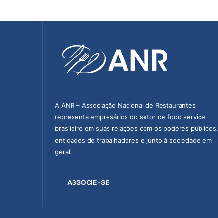
s
a
s
j
u
n
t
o
a
o
A ANR – Associação Nacional de Restaurantes
S
representa empresários do setor de food service
I
brasileiro em suas relações com os poderes públicos,
N
entidades de trabalhadores e junto à sociedade em
D
geral.
F
A
S
ASSOCIE-SE
T
t
e
r