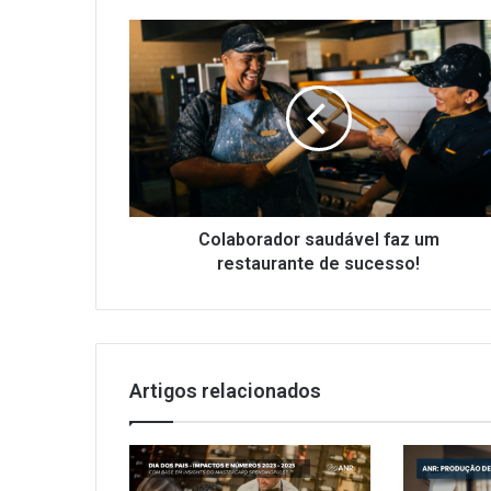
Colaborador
saudável
faz
um
restaurante
de
sucesso!
Colaborador saudável faz um
restaurante de sucesso!
Artigos relacionados