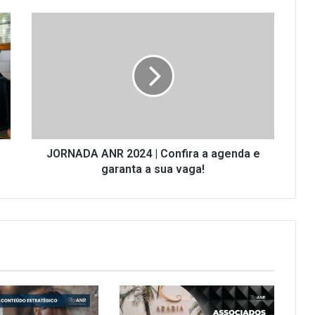
JORNADA
ANR
2024
|
Confira
a
agenda
e
garanta
a
JORNADA ANR 2024 | Confira a agenda e
sua
garanta a sua vaga!
vaga!