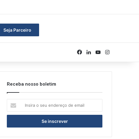
rar
Seja Parceiro
Facebook
Linkedin
YouTube
Instagram
Receba nosso boletim
Insira
o
seu
endereço
de
email