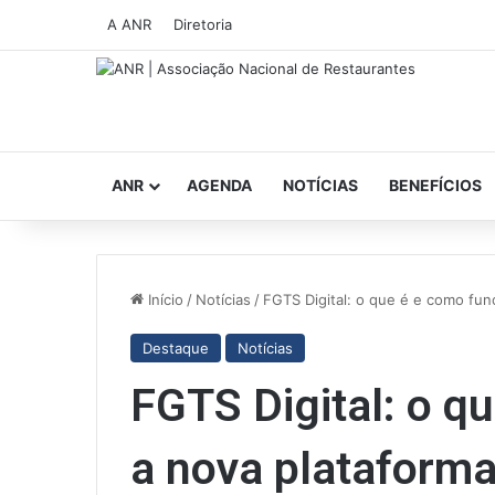
A ANR
Diretoria
ANR
AGENDA
NOTÍCIAS
BENEFÍCIOS
Início
/
Notícias
/
FGTS Digital: o que é e como fun
Destaque
Notícias
FGTS Digital: o q
a nova plataform