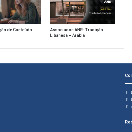
ção de Conteúdo
Associados ANR: Tradição
Libanesa – Arábia
Con
(
(
a
Rec