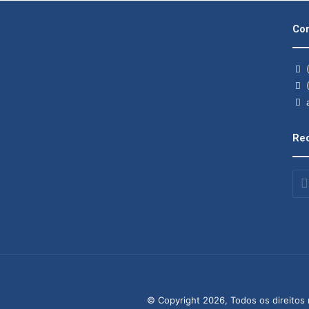
Con
(
(
a
Rec
Insi
o
seu
end
de
ema
© Copyright 2026, Todos os direitos