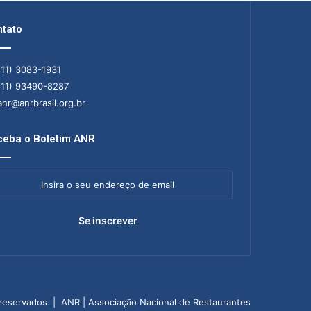
tato
11) 3083-1931
11) 93490-8287
nr@anrbrasil.org.br
eba o Boletim ANR
ra
ereço
il
 reservados | ANR | Associação Nacional de Restaurantes