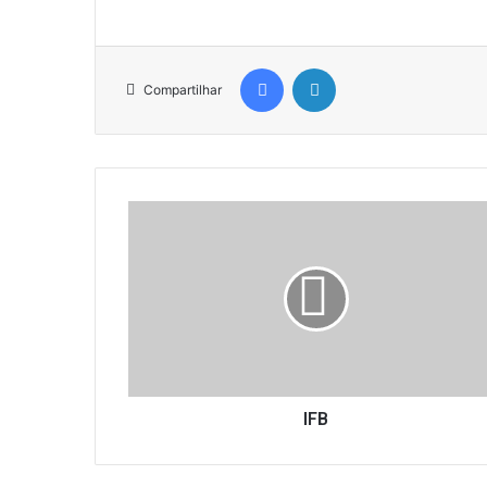
Facebook
Linkedin
Compartilhar
I
F
B
IFB