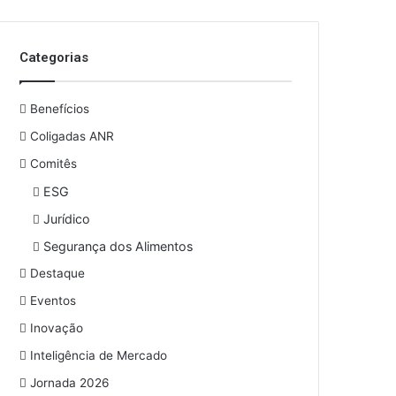
o
s
e
Categorias
u
e
n
Benefícios
d
e
Coligadas ANR
r
Comitês
e
ESG
ç
o
Jurídico
d
Segurança dos Alimentos
e
e
Destaque
m
Eventos
a
i
Inovação
l
Inteligência de Mercado
Jornada 2026