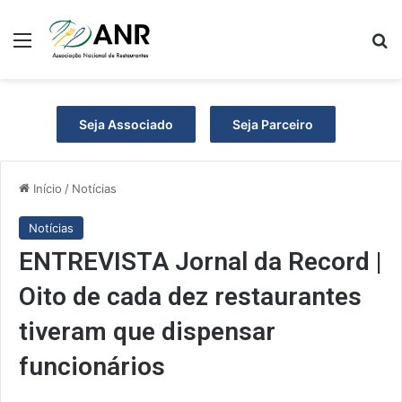
Menu
P
Seja Associado
Seja Parceiro
Início
/
Notícias
Notícias
ENTREVISTA Jornal da Record |
Oito de cada dez restaurantes
tiveram que dispensar
funcionários