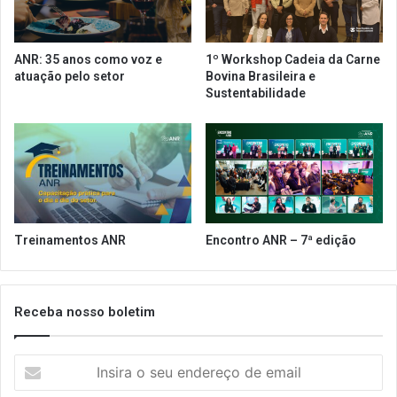
u
a
r
m
a
e
ANR: 35 anos como voz e
1º Workshop Cadeia da Carne
n
n
atuação pelo setor
Bovina Brasileira e
t
t
Sustentabilidade
e
o
s
c
q
o
u
m
e
o
p
c
e
l
d
i
Treinamentos ANR
Encontro ANR – 7ª edição
i
e
r
n
a
t
m
e
Receba nosso boletim
e
e
m
m
p
I
t
r
n
e