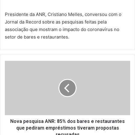
Presidente da ANR, Cristiano Melles, conversou com o
Jornal da Record sobre as pesquisas feitas pela
associação que mostram o impacto do coronavírus no
setor de bares e restaurantes.
N
o
v
a
p
e
s
q
u
i
Nova pesquisa ANR: 85% dos bares e restaurantes
s
que pediram empréstimos tiveram propostas
a
recusadas