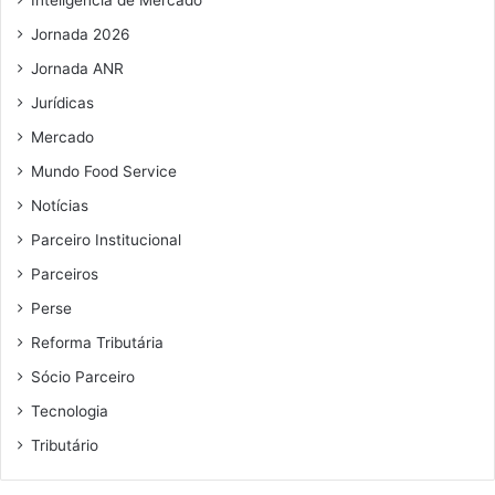
s
l
Jornada 2026
r
e
Jornada ANR
c
Jurídicas
u
s
Mercado
a
Mundo Food Service
d
a
Notícias
s
Parceiro Institucional
Parceiros
Perse
Reforma Tributária
Sócio Parceiro
Tecnologia
Tributário