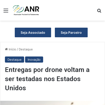
Menu
P
Seja Associado
Seja Parceiro
Início
/
Destaque
Destaque
Inovação
Entregas por drone voltam a
ser testadas nos Estados
Unidos