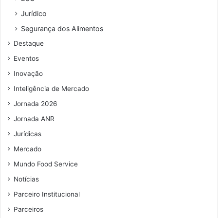
e
e
Jurídico
s
ç
d
o
Segurança dos Alimentos
a
d
Destaque
9
e
9
e
Eventos
F
m
Inovação
o
a
o
i
Inteligência de Mercado
d
l
Jornada 2026
Jornada ANR
Jurídicas
Mercado
Mundo Food Service
Notícias
Parceiro Institucional
Parceiros