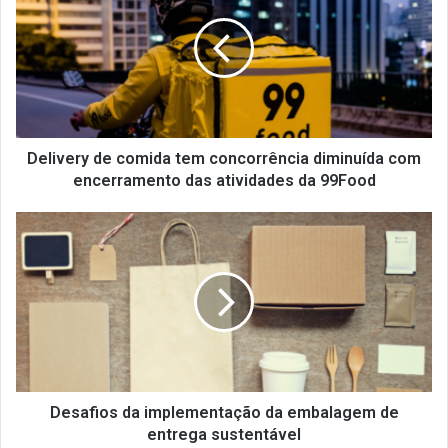
l
i
v
e
r
y
d
e
Delivery de comida tem concorrência diminuída com
c
encerramento das atividades da 99Food
o
m
D
i
e
d
s
a
a
t
f
e
i
m
o
c
s
o
d
n
a
Desafios da implementação da embalagem de
c
i
entrega sustentável