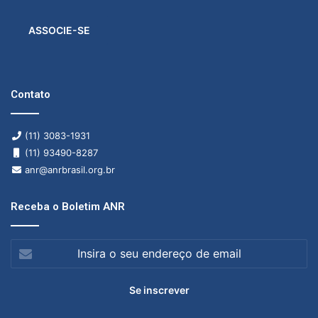
ASSOCIE-SE
Contato
(11) 3083-1931
(11) 93490-8287
anr@anrbrasil.org.br
Receba o Boletim ANR
Insira
o
seu
endereço
de