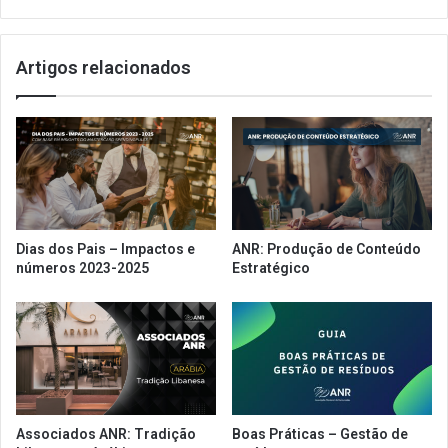
o
m
r
p
r
l
Artigos relacionados
ê
e
n
m
c
e
i
n
a
t
d
a
i
ç
m
ã
i
o
Dias dos Pais – Impactos e
ANR: Produção de Conteúdo
n
d
números 2023-2025
Estratégico
u
a
í
e
d
m
a
b
c
a
o
l
m
a
e
g
Associados ANR: Tradição
Boas Práticas – Gestão de
n
e