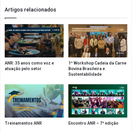
r
o
Artigos relacionados
t
b
e
a
s
l
t
n
a
a
d
E
a
u
s
r
n
o
ANR: 35 anos como voz e
1º Workshop Cadeia da Carne
o
p
atuação pelo setor
Bovina Brasileira e
s
a
Sustentabilidade
E
a
s
p
t
r
a
e
d
s
o
e
s
n
U
t
Treinamentos ANR
Encontro ANR – 7ª edição
n
a