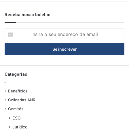
i
8
d
t
o
e
Receba nosso boletim
s
n
d
I
ê
n
n
s
c
i
i
r
a
a
s
o
d
s
Categorias
o
e
s
u
m
Benefícios
e
e
n
n
Coligadas ANR
d
u
Comitês
e
s
r
d
ESG
e
o
Jurídico
ç
f