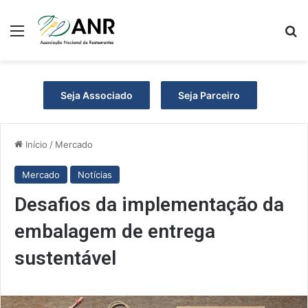
Menu
P
Seja Associado
Seja Parceiro
Início
/
Mercado
Mercado
Notícias
Desafios da implementação da
embalagem de entrega
sustentável