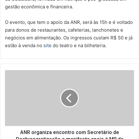
gestão econômica e financeira.
O evento, que tem o apoio da ANR, será às 15h e é voltado
para donos de restaurantes, cafeterias, lanchonetes e
negócios em alimentação. Os ingressos custam R$ 50 e já
estão à venda no
site
do teatro e na bilheteria.
A
N
R
o
r
g
a
n
i
z
ANR organiza encontro com Secretário de
a