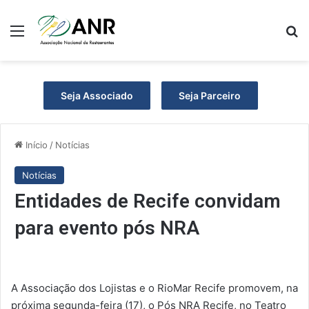
Menu
P
Seja Associado
Seja Parceiro
Início
/
Notícias
Notícias
Entidades de Recife convidam
para evento pós NRA
A Associação dos Lojistas e o RioMar Recife promovem, na
próxima segunda-feira (17), o Pós NRA Recife, no Teatro