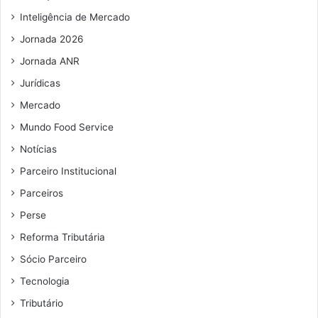
r
i
Inteligência de Mercado
d
l
Jornada 2026
a
d
Jornada ANR
e
Jurídicas
E
c
Mercado
o
Mundo Food Service
n
ô
Notícias
m
Parceiro Institucional
i
c
Parceiros
a
Perse
Reforma Tributária
Sócio Parceiro
Tecnologia
Tributário