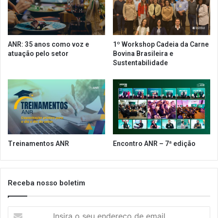
d
i
e
ç
D
ã
e
o
ANR: 35 anos como voz e
1º Workshop Cadeia da Carne
s
d
atuação pelo setor
Bovina Brasileira e
b
o
Sustentabilidade
u
E
r
N
o
C
c
O
r
V
a
I
t
S
i
A
Treinamentos ANR
Encontro ANR – 7ª edição
z
S
a
j
ç
á
ã
e
Receba nosso boletim
o
s
e
t
m
I
ã