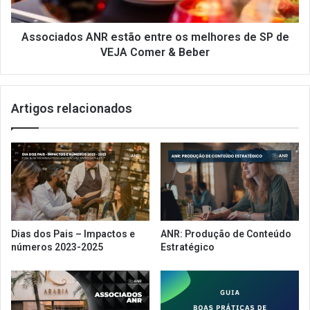
r
d
e
o
ú
s
Associados ANR estão entre os melhores de SP de
n
A
VEJA Comer & Beber
e
N
m
R
p
e
Artigos relacionados
a
s
r
t
a
ã
f
o
a
e
z
n
e
t
r
r
o
e
Dias dos Pais – Impactos e
ANR: Produção de Conteúdo
b
o
números 2023-2025
Estratégico
e
s
m
m
e
l