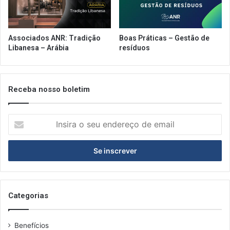
h
o
r
e
Associados ANR: Tradição
Boas Práticas – Gestão de
s
Libanesa – Arábia
resíduos
d
e
S
P
Receba nosso boletim
d
e
I
V
n
E
s
J
i
A
r
C
a
o
o
m
s
Categorias
e
e
r
u
&
Benefícios
e
B