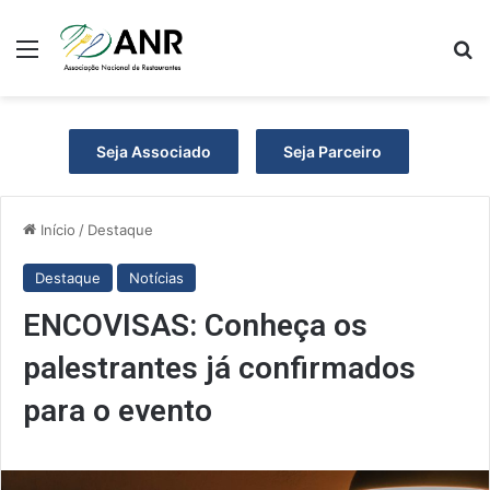
Menu
P
Seja Associado
Seja Parceiro
Início
/
Destaque
Destaque
Notícias
ENCOVISAS: Conheça os
palestrantes já confirmados
para o evento