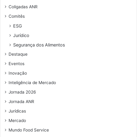
n
e
Coligadas ANR
d
b
Comitês
e
e
r
r
ESG
e
Jurídico
ç
o
Segurança dos Alimentos
d
Destaque
e
e
Eventos
m
Inovação
a
i
Inteligência de Mercado
l
Jornada 2026
Jornada ANR
Jurídicas
Mercado
Mundo Food Service