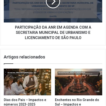
AGENDA
COM
A
SECRETARIA
MUNICIPAL
DE
PARTICIPAÇÃO DA ANR EM AGENDA COM A
URBANISMO
SECRETARIA MUNICIPAL DE URBANISMO E
E
LICENCIAMENTO DE SÃO PAULO
LICENCIAMENTO
DE
SÃO
Artigos relacionados
PAULO
Dias dos Pais – Impactos e
Enchentes no Rio Grande do
números 2023-2025
Sul – Impactos e