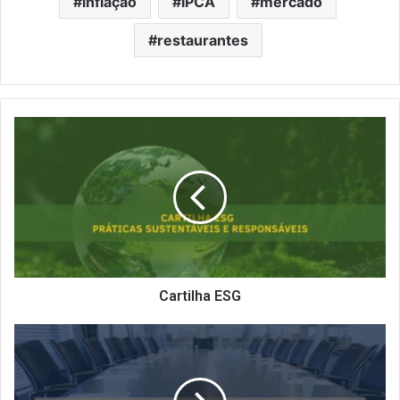
inflação
IPCA
mercado
restaurantes
Cartilha
ESG
Cartilha ESG
PARTICIPAÇÃO
DA
ANR
EM