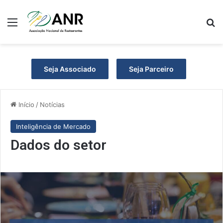
Menu
Pr
Seja Associado
Seja Parceiro
Início
/
Notícias
Inteligência de Mercado
Dados do setor