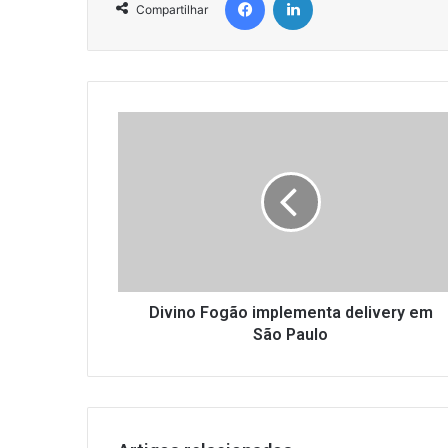
Compartilhar
D
i
v
i
n
o
F
o
g
ã
Divino Fogão implementa delivery em
o
São Paulo
i
m
p
l
e