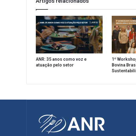
Artigos relacionados
m
e
n
t
a
d
e
l
i
ANR: 35 anos como voz e
1º Worksho
v
atuação pelo setor
Bovina Brasi
e
Sustentabil
r
y
e
m
S
ã
o
P
a
u