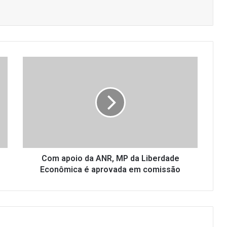
C
o
m
a
p
o
i
o
d
a
Com apoio da ANR, MP da Liberdade
A
Econômica é aprovada em comissão
N
R
,
M
P