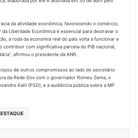
a, elaborada por ele e assinada em 30 de abril pelo
cracia da atividade econômica, favorecendo o comércio,
P da Liberdade Econômica é essencial para destravar o
ão, a roda da economia real do país volta a funcionar e
 contribuir com significativa parcela do PIB nacional,
ária”, afirmou o presidente da ANR.
icipou de outros compromissos ao lado do secretário
atura da Rede Gov com o governador Romeu Zema, o
xandre Kalil (PSD), e a audiência pública sobre a MP
ESTAQUE