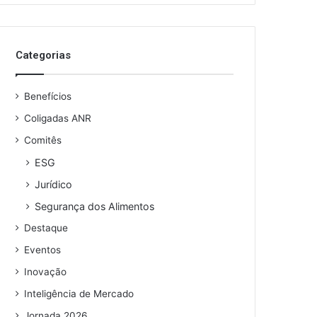
o
s
e
Categorias
u
e
n
Benefícios
d
e
Coligadas ANR
r
Comitês
e
ESG
ç
o
Jurídico
d
Segurança dos Alimentos
e
e
Destaque
m
Eventos
a
i
Inovação
l
Inteligência de Mercado
Jornada 2026