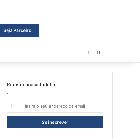
ar
Seja Parceiro
Facebook
Linkedin
YouTube
Instagram
Receba nosso boletim
Insira
o
seu
endereço
de
email