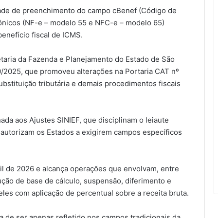
edade de preenchimento do campo cBenef (Código de
trônicos (NF-e – modelo 55 e NFC-e – modelo 65)
enefício fiscal de ICMS.
etaria da Fazenda e Planejamento do Estado de São
70/2025, que promoveu alterações na Portaria CAT nº
bstituição tributária e demais procedimentos fiscais
ada aos Ajustes SINIEF, que disciplinam o leiaute
 autorizam os Estados a exigirem campos específicos
bril de 2026 e alcança operações que envolvam, entre
dução de base de cálculo, suspensão, diferimento e
eles com aplicação de percentual sobre a receita bruta.
xa de ser apenas refletido nos campos tradicionais da