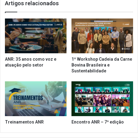
Artigos relacionados
c
a
i
s
a
o
i
b
s
r
a
e
p
o
ó
C
s
O
ANR: 35 anos como voz e
1º Workshop Cadeia da Carne
c
V
atuação pelo setor
Bovina Brasileira e
o
I
Sustentabilidade
n
D
f
-
i
1
r
9
m
p
a
a
ç
r
ã
a
Treinamentos ANR
Encontro ANR – 7ª edição
o
a
d
s