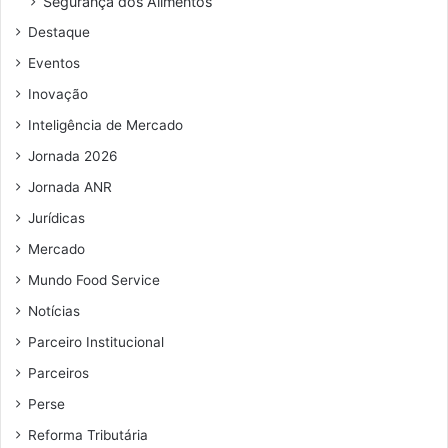
Segurança dos Alimentos
d
Destaque
e
e
Eventos
m
Inovação
a
i
Inteligência de Mercado
l
Jornada 2026
Jornada ANR
Jurídicas
Mercado
Mundo Food Service
Notícias
Parceiro Institucional
Parceiros
Perse
Reforma Tributária