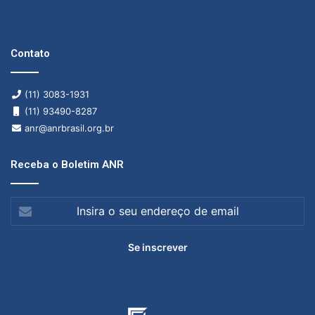
Contato
(11) 3083-1931
(11) 93490-8287
anr@anrbrasil.org.br
Receba o Boletim ANR
Insira
o
seu
endereço
de
email