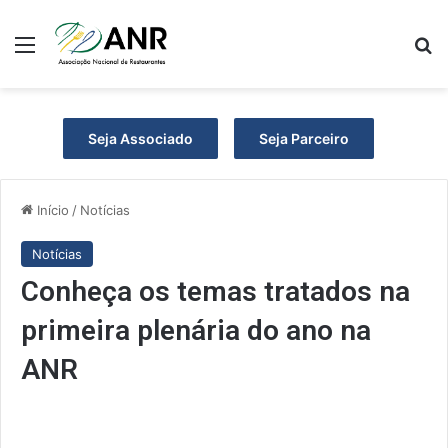
Menu
P
Seja Associado
Seja Parceiro
Início
/
Notícias
Notícias
Conheça os temas tratados na
primeira plenária do ano na
ANR