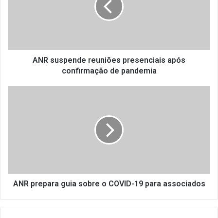
u
s
p
e
n
d
ANR suspende reuniões presenciais após
e
confirmação de pandemia
r
e
A
u
N
n
R
i
p
õ
r
e
e
s
p
p
a
r
r
e
a
ANR prepara guia sobre o COVID-19 para associados
s
g
e
u
n
i