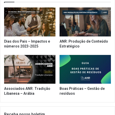
r
o
o
e
r
x
r
c
o
l
g
u
a
s
i
Dias dos Pais – Impactos e
ANR: Produção de Conteúdo
i
s
números 2023-2025
Estratégico
v
e
o
n
p
ç
a
ã
r
o
a
d
a
e
s
t
Associados ANR: Tradição
Boas Práticas – Gestão de
s
a
Libanesa – Arábia
resíduos
i
x
n
a
a
s
n
p
Receba nosso boletim