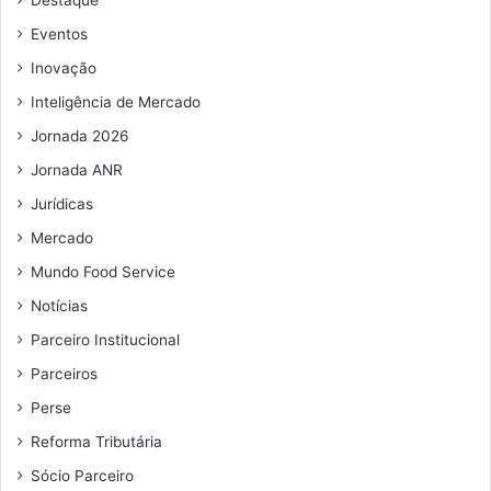
Destaque
e
p
e
o
Eventos
m
r
Inovação
a
m
i
a
Inteligência de Mercado
l
i
Jornada 2026
s
s
Jornada ANR
e
Jurídicas
i
Mercado
s
m
Mundo Food Service
e
Notícias
s
e
Parceiro Institucional
s
Parceiros
Perse
Reforma Tributária
Sócio Parceiro