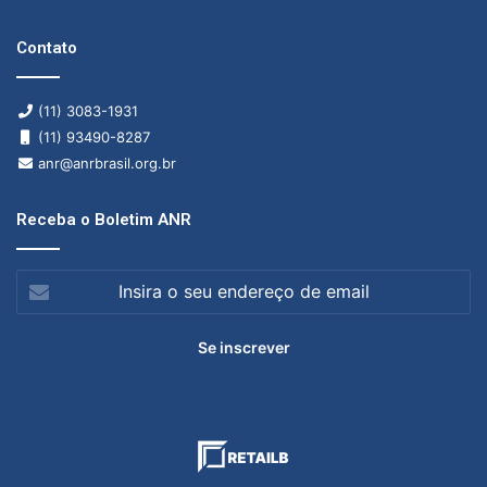
Contato
(11) 3083-1931
(11) 93490-8287
anr@anrbrasil.org.br
Receba o Boletim ANR
Insira
o
seu
endereço
de
email