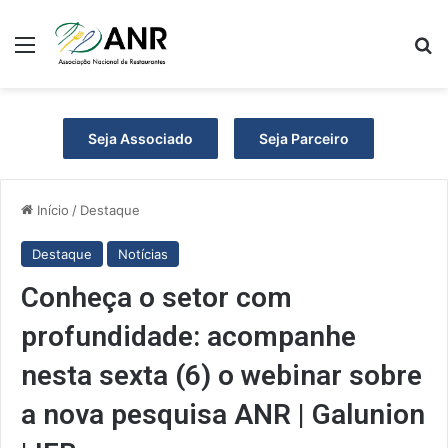
Menu
P
Seja Associado
Seja Parceiro
Início
/
Destaque
Destaque
Notícias
Conheça o setor com
profundidade: acompanhe
nesta sexta (6) o webinar sobre
a nova pesquisa ANR | Galunion