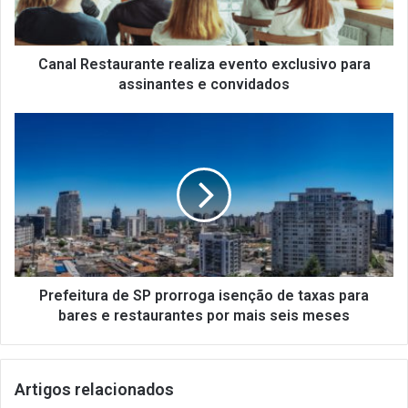
e
s
t
a
Canal Restaurante realiza evento exclusivo para
u
assinantes e convidados
r
a
P
n
r
t
e
e
f
r
e
e
i
a
t
l
u
i
r
z
a
Prefeitura de SP prorroga isenção de taxas para
a
d
bares e restaurantes por mais seis meses
e
e
v
S
e
P
Artigos relacionados
n
p
t