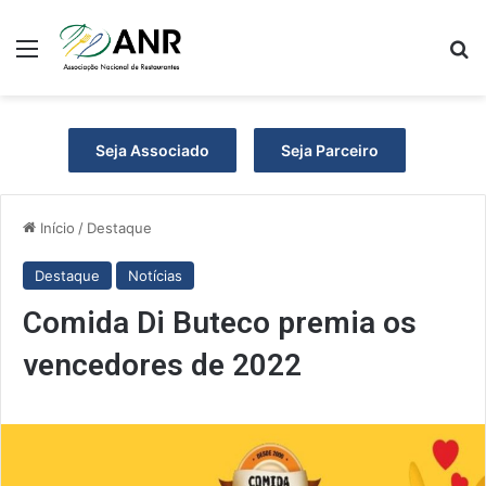
Menu
P
Seja Associado
Seja Parceiro
Início
/
Destaque
Destaque
Notícias
Comida Di Buteco premia os
vencedores de 2022