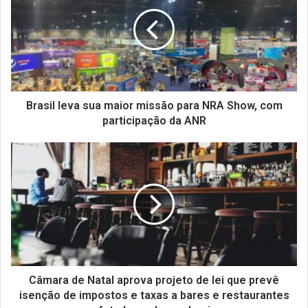
a
s
i
l
l
e
v
a
Brasil leva sua maior missão para NRA Show, com
s
participação da ANR
u
a
C
m
â
a
m
i
a
o
r
r
a
m
d
i
e
s
N
s
a
Câmara de Natal aprova projeto de lei que prevê
ã
t
isenção de impostos e taxas a bares e restaurantes
o
a