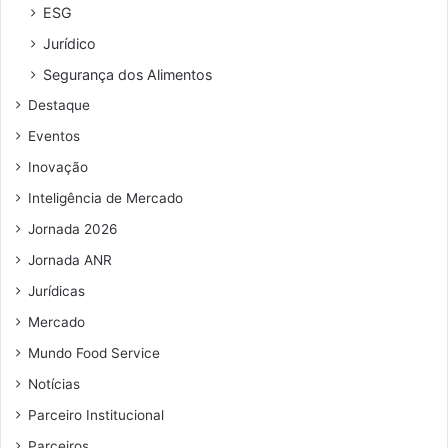
r
o
ESG
e
s
Jurídico
ç
e
o
t
Segurança dos Alimentos
d
a
Destaque
e
x
e
a
Eventos
m
s
Inovação
a
a
i
b
Inteligência de Mercado
l
a
Jornada 2026
r
e
Jornada ANR
s
Jurídicas
e
r
Mercado
e
Mundo Food Service
s
Notícias
t
a
Parceiro Institucional
u
Parceiros
r