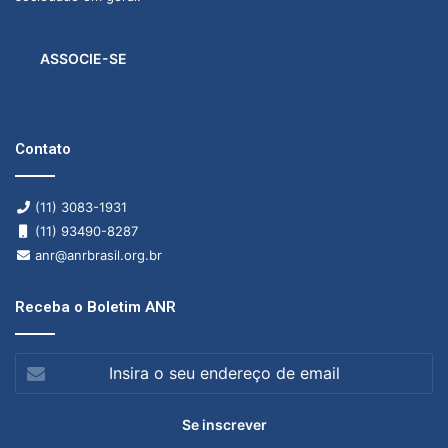
e
m
i
ASSOCIE-SE
a
Contato
(11) 3083-1931
(11) 93490-8287
anr@anrbrasil.org.br
Receba o Boletim ANR
Insira
o
seu
endereço
de