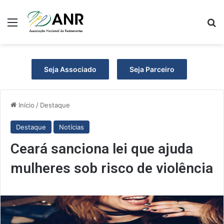
Menu
P
Seja Associado
Seja Parceiro
Início
/
Destaque
Destaque
Notícias
Ceará sanciona lei que ajuda
mulheres sob risco de violência