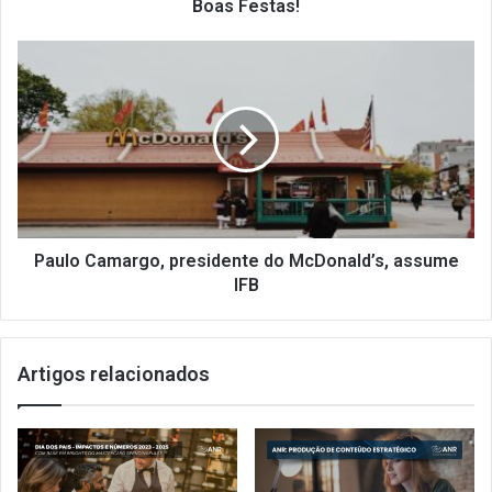
s
Boas Festas!
!
P
a
u
l
o
C
a
m
a
r
Paulo Camargo, presidente do McDonald’s, assume
g
IFB
o
,
p
Artigos relacionados
r
e
s
i
d
e