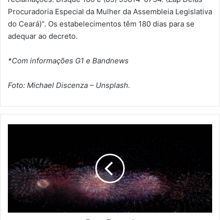
Procuradoria Especial da Mulher da Assembleia Legislativa
do Ceará)”. Os estabelecimentos têm 180 dias para se
adequar ao decreto.
*Com informações G1 e Bandnews
Foto: Michael Discenza – Unsplash.
B
o
a
s
F
e
s
t
a