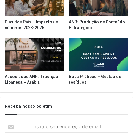
n
t
e
Dias dos Pais – Impactos e
ANR: Produção de Conteúdo
d
números 2023-2025
Estratégico
o
M
c
D
o
n
a
l
Associados ANR: Tradição
Boas Práticas – Gestão de
d
Libanesa – Arábia
resíduos
’
s
,
a
Receba nosso boletim
s
s
I
u
n
m