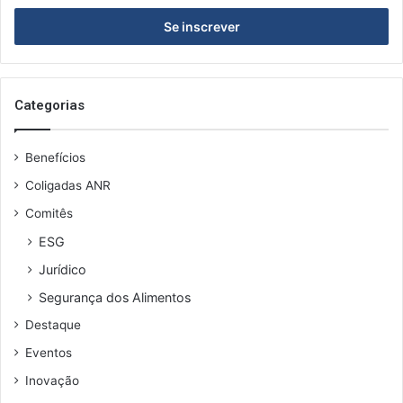
s
e
i
I
r
F
a
B
o
s
Categorias
e
u
Benefícios
e
n
Coligadas ANR
d
Comitês
e
r
ESG
e
Jurídico
ç
o
Segurança dos Alimentos
d
Destaque
e
e
Eventos
m
Inovação
a