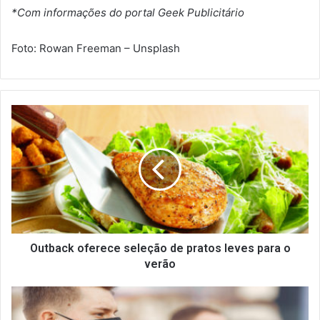
*Com informações do portal Geek Publicitário
Foto: Rowan Freeman – Unsplash
O
u
t
b
a
c
k
o
f
e
Outback oferece seleção de pratos leves para o
r
verão
e
c
C
e
o