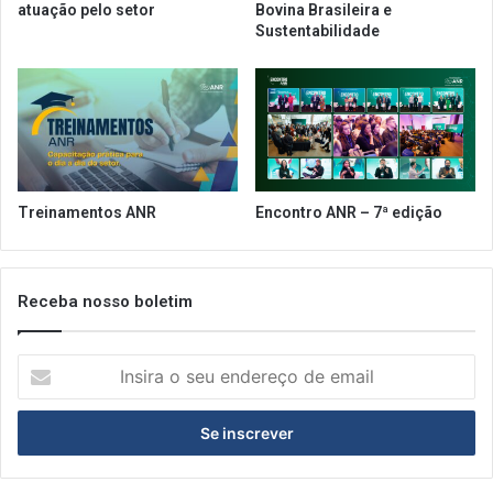
atuação pelo setor
Bovina Brasileira e
r
o
Sustentabilidade
a
d
o
e
v
C
e
o
r
v
ã
i
o
d
,
Treinamentos ANR
Encontro ANR – 7ª edição
S
ã
o
P
Receba nosso boletim
a
u
I
l
n
o
s
n
i
ã
r
o
a
p