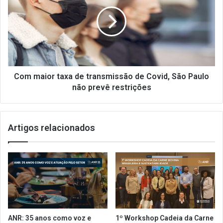
s
m
e
m
l
a
e
i
ç
o
ã
r
o
t
d
a
Com maior taxa de transmissão de Covid, São Paulo
e
x
não prevê restrições
p
a
r
d
a
e
Artigos relacionados
t
t
o
r
s
a
l
n
e
s
v
m
e
i
s
s
p
s
ANR: 35 anos como voz e
1º Workshop Cadeia da Carne
a
ã