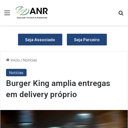
Menu
P
Seja Associado
Seja Parceiro
Início
/
Notícias
Notícias
Burger King amplia entregas
em delivery próprio