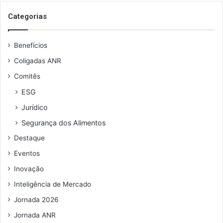
o
r
s
Categorias
e
e
v
u
ê
Benefícios
e
r
n
e
Coligadas ANR
d
s
Comitês
e
t
r
r
ESG
e
i
Jurídico
ç
ç
o
õ
Segurança dos Alimentos
d
e
Destaque
e
s
e
Eventos
m
Inovação
a
i
Inteligência de Mercado
l
Jornada 2026
Jornada ANR