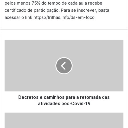
pelos menos 75% do tempo de cada aula recebe
certificado de participação. Para se inscrever, basta
acessar o link https://trilhas.info/ds-em-foco
D
e
c
r
e
t
o
s
e
c
Decretos e caminhos para a retomada das
a
atividades pós-Covid-19
m
i
B
n
a
h
r