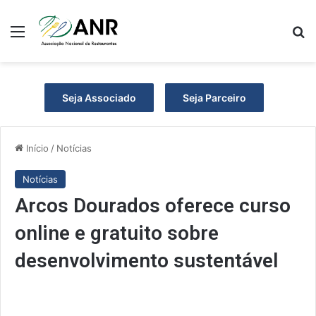
Menu
P
Seja Associado
Seja Parceiro
Início
/
Notícias
Notícias
Arcos Dourados oferece curso
online e gratuito sobre
desenvolvimento sustentável