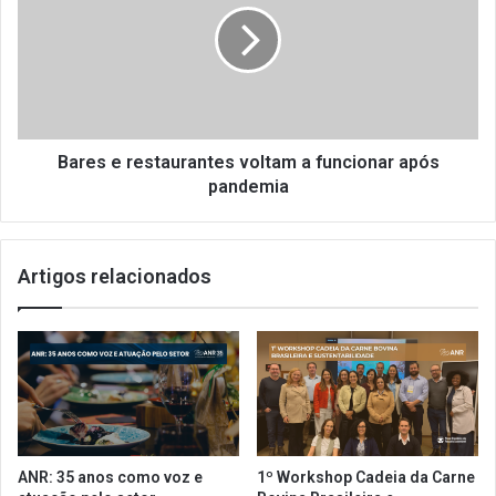
o
e
s
s
p
e
a
r
r
e
a
s
a
t
Bares e restaurantes voltam a funcionar após
r
a
pandemia
e
u
t
r
o
a
Artigos relacionados
m
n
a
t
d
e
a
s
d
v
a
o
s
l
a
t
t
a
ANR: 35 anos como voz e
1º Workshop Cadeia da Carne
i
m