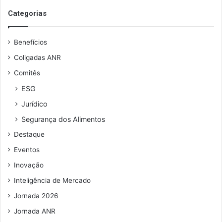
o
a
s
Categorias
e
u
Benefícios
e
n
Coligadas ANR
d
Comitês
e
r
ESG
e
Jurídico
ç
o
Segurança dos Alimentos
d
Destaque
e
e
Eventos
m
Inovação
a
i
Inteligência de Mercado
l
Jornada 2026
Jornada ANR