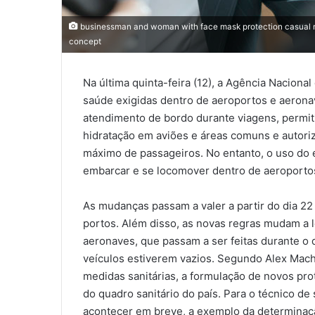
businessman and woman with face mask protection casual meet
concept
Na última quinta-feira (12), a Agência Nacional
saúde exigidas dentro de aeroportos e aeronave
atendimento de bordo durante viagens, permiti
hidratação em aviões e áreas comuns e autor
máximo de passageiros. No entanto, o uso do 
embarcar e se locomover dentro de aeroportos
As mudanças passam a valer a partir do dia 2
portos. Além disso, as novas regras mudam a l
aeronaves, que passam a ser feitas durante 
veículos estiverem vazios. Segundo Alex Mach
medidas sanitárias, a formulação de novos pr
do quadro sanitário do país. Para o técnico 
acontecer em breve, a exemplo da determina