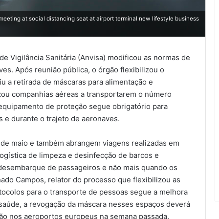
ing at social distancing seat at airport terminal new lifestyle business
 de Vigilância Sanitária (Anvisa) modificou as normas de
s. Após reunião pública, o órgão flexibilizou o
u a retirada de máscaras para alimentação e
izou companhias aéreas a transportarem o número
equipamento de proteção segue obrigatório para
 e durante o trajeto de aeronaves.
2 de maio e também abrangem viagens realizadas em
ogística de limpeza e desinfecção de barcos e
o desembarque de passageiros e não mais quando os
ado Campos, relator do processo que flexibilizou as
otocolos para o transporte de pessoas segue a melhora
de saúde, a revogação da máscara nesses espaços deverá
ção nos aeroportos europeus na semana passada.