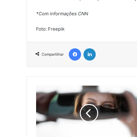
*Com informações CNN
Foto: Freepik
Facebook
Linkedin
Compartilhar
U
b
e
r
t
o
r
n