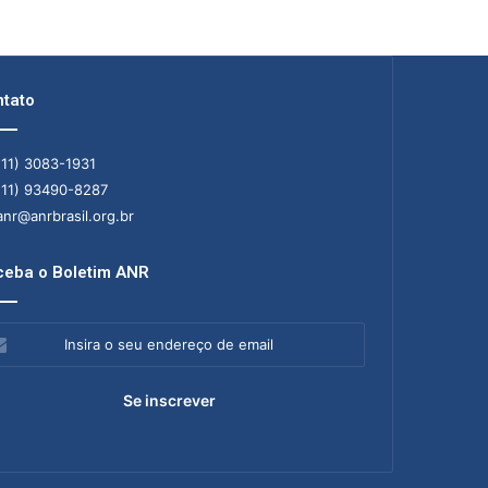
tato
11) 3083-1931
11) 93490-8287
nr@anrbrasil.org.br
eba o Boletim ANR
ra
ereço
il