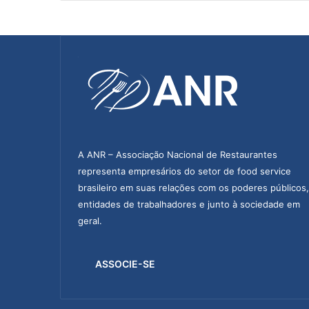
c
a
r
a
s
e
m
c
i
d
a
A ANR – Associação Nacional de Restaurantes
d
representa empresários do setor de food service
e
brasileiro em suas relações com os poderes públicos,
s
entidades de trabalhadores e junto à sociedade em
s
e
geral.
m
r
e
ASSOCIE-SE
s
t
r