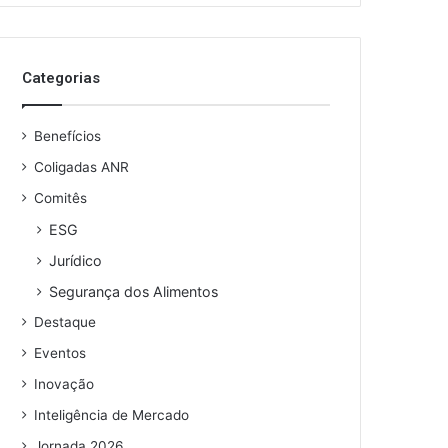
o
s
e
Categorias
u
e
n
Benefícios
d
e
Coligadas ANR
r
Comitês
e
ESG
ç
o
Jurídico
d
Segurança dos Alimentos
e
e
Destaque
m
Eventos
a
i
Inovação
l
Inteligência de Mercado
Jornada 2026