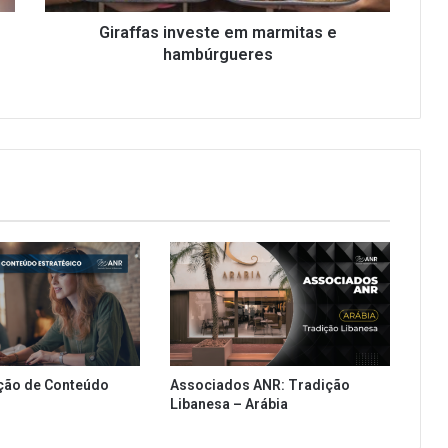
i
n
Giraffas investe em marmitas e
v
hambúrgueres
e
s
t
e
e
m
m
a
r
m
i
t
a
s
e
ção de Conteúdo
Associados ANR: Tradição
h
Libanesa – Arábia
a
m