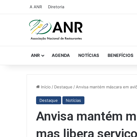
A ANR
Diretoria
ANR
AGENDA
NOTÍCIAS
BENEFÍCIOS
Início
/
Destaque
/
Anvisa mantém máscara em aviõ
Destaque
Notícias
Anvisa mantém m
mas libera serviç