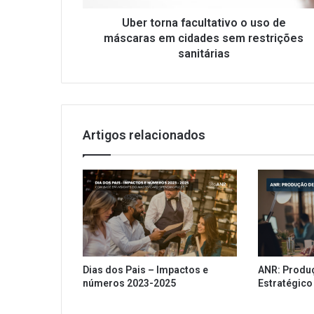
a
f
Uber torna facultativo o uso de
a
máscaras em cidades sem restrições
c
sanitárias
u
l
t
a
t
Artigos relacionados
i
v
o
o
u
s
o
d
e
Dias dos Pais – Impactos e
ANR: Produ
m
números 2023-2025
Estratégico
á
s