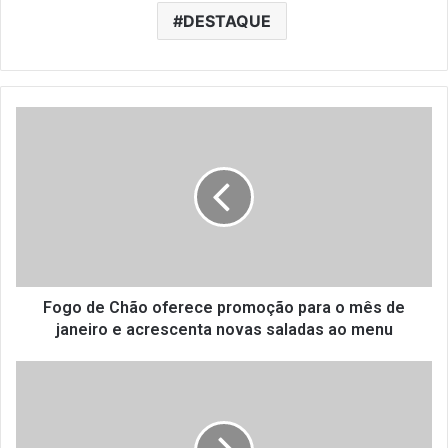
DESTAQUE
F
o
g
o
d
e
C
h
ã
o
Fogo de Chão oferece promoção para o mês de
o
janeiro e acrescenta novas saladas ao menu
f
e
A
r
N
e
R
c
a