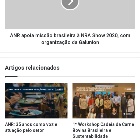
e
p
p
o
r
i
o
a
m
m
o
i
ANR apoia missão brasileira à NRA Show 2020, com
ç
s
organização da Galunion
ã
s
o
ã
p
o
Artigos relacionados
a
b
r
r
a
a
o
s
m
i
ê
l
s
e
d
i
e
r
ANR: 35 anos como voz e
1º Workshop Cadeia da Carne
j
a
atuação pelo setor
Bovina Brasileira e
a
à
Sustentabilidade
n