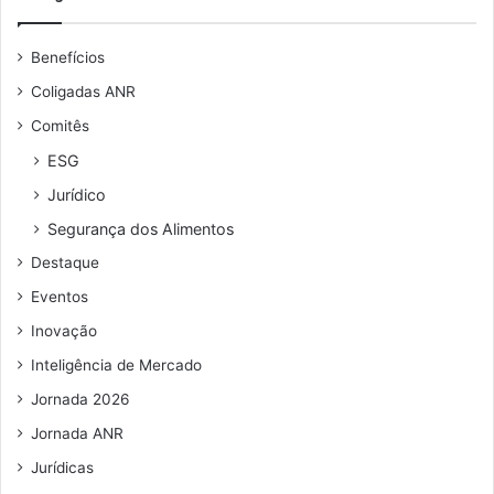
a
e
a
l
u
ç
Benefícios
a
e
ã
d
n
o
Coligadas ANR
a
d
d
Comitês
s
e
a
a
r
G
ESG
o
e
a
Jurídico
m
ç
l
e
o
u
Segurança dos Alimentos
n
d
n
Destaque
u
e
i
e
o
Eventos
m
n
Inovação
a
i
Inteligência de Mercado
l
Jornada 2026
Jornada ANR
Jurídicas