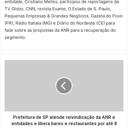
entidade, Cristiano Melles, participou de reportagens da
TV Globo, CNN, revista Exame, O Estado de S. Paulo,
Pequenas Empresas & Grandes Negócios, Gazeta do Povo
(PR), Rádio Itatiaia (MG) e Diário do Nordeste (CE) para
falar sobre as propostas da ANR para a recuperação do
segmento.
P
r
e
f
e
i
t
u
r
a
Prefeitura de SP atende reivindicação da ANR e
d
entidades e libera bares e restaurantes por até 8