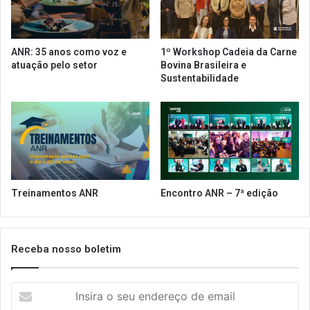
d
m
a
B
A
e
ANR: 35 anos como voz e
1º Workshop Cadeia da Carne
N
l
atuação pelo setor
Bovina Brasileira e
R
o
Sustentabilidade
e
H
e
o
n
r
t
i
i
z
d
o
a
n
d
t
Treinamentos ANR
Encontro ANR – 7ª edição
e
e
s
a
e
p
l
ó
Receba nosso boletim
i
s
b
c
e
I
i
r
n
n