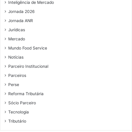
r
i
Inteligência de Mercado
a
l
Jornada 2026
t
é
Jornada ANR
8
Jurídicas
h
o
Mercado
r
Mundo Food Service
a
s
Notícias
Parceiro Institucional
Parceiros
Perse
Reforma Tributária
Sócio Parceiro
Tecnologia
Tributário