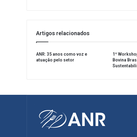
d
i
ê
n
c
Artigos relacionados
i
a
s
ANR: 35 anos como voz e
1º Worksho
p
atuação pelo setor
Bovina Brasi
e
Sustentabil
l
o
p
a
í
s
p
a
r
a
t