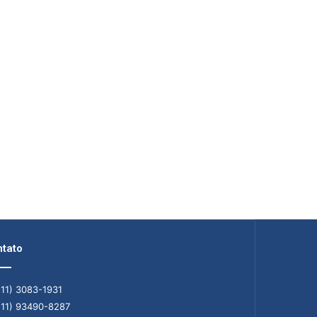
tato
11) 3083-1931
11) 93490-8287