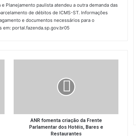
 e Planejamento paulista atendeu a outra demanda das
 parcelamento de débitos de ICMS-ST. Informações
pagamento e documentos necessários para o
 em: portal.fazenda.sp.gov.br05
A
N
R
f
o
m
e
n
t
a
ANR fomenta criação da Frente
c
Parlamentar dos Hotéis, Bares e
r
Restaurantes