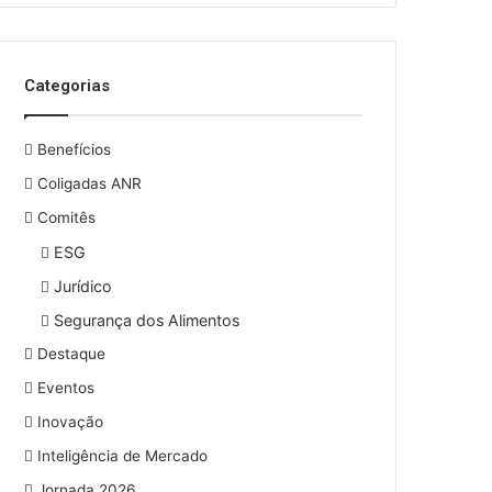
o
s
e
Categorias
u
e
n
Benefícios
d
e
Coligadas ANR
r
Comitês
e
ESG
ç
o
Jurídico
d
Segurança dos Alimentos
e
e
Destaque
m
Eventos
a
i
Inovação
l
Inteligência de Mercado
Jornada 2026