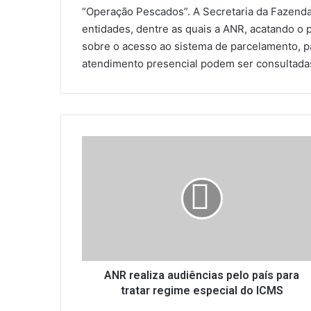
“Operação Pescados”. A Secretaria da Fazenda
entidades, dentre as quais a ANR, acatando o
sobre o acesso ao sistema de parcelamento, 
atendimento presencial podem ser consultadas
A
N
R
r
e
a
l
i
z
a
ANR realiza audiências pelo país para
a
tratar regime especial do ICMS
u