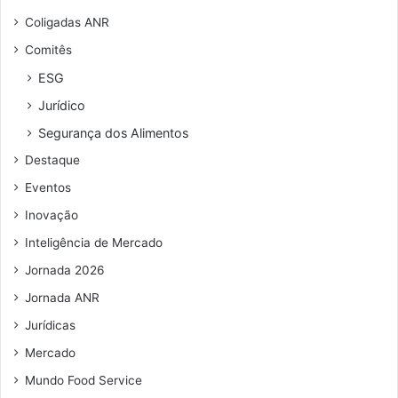
n
d
Coligadas ANR
d
a
Comitês
e
s
r
p
ESG
e
o
Jurídico
ç
r
o
m
Segurança dos Alimentos
d
a
Destaque
e
i
e
s
Eventos
m
6
Inovação
a
0
i
d
Inteligência de Mercado
l
i
Jornada 2026
a
s
Jornada ANR
Jurídicas
Mercado
Mundo Food Service