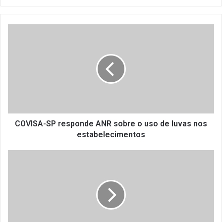
C
O
V
I
S
A
-
S
P
r
COVISA-SP responde ANR sobre o uso de luvas nos
e
estabelecimentos
s
p
M
o
e
n
d
d
i
e
d
A
a
N
s