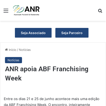
Menu
P
Seja Associado
Seja Parceiro
Início
/
Notícias
Notícias
ANR apoia ABF Franchising
Week
Entre os dias 21 e 25 de junho acontece mais uma edição
da ABF Franchising Week. O encontro, inteiramente