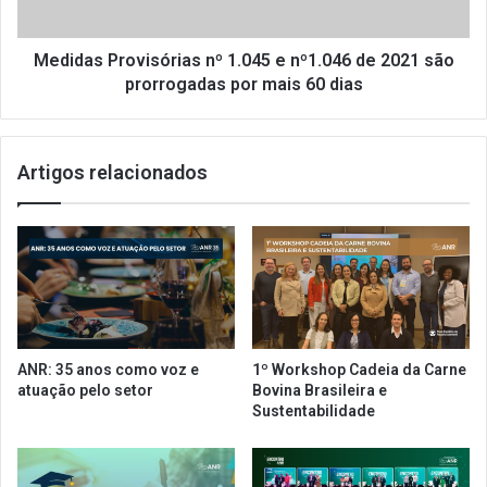
R
P
s
r
o
o
Medidas Provisórias nº 1.045 e nº1.046 de 2021 são
b
v
prorrogadas por mais 60 dias
r
i
e
s
o
ó
Artigos relacionados
u
r
s
i
o
a
d
s
e
n
l
º
u
1
v
.
a
0
ANR: 35 anos como voz e
1º Workshop Cadeia da Carne
s
4
atuação pelo setor
Bovina Brasileira e
n
5
Sustentabilidade
o
e
s
n
e
º