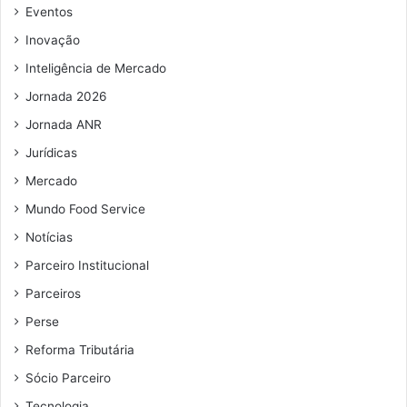
r
e
Eventos
e
m
Inovação
s
a
e
i
Inteligência de Mercado
m
l
Jornada 2026
s
i
Jornada ANR
t
Jurídicas
u
a
Mercado
ç
Mundo Food Service
ã
o
Notícias
d
Parceiro Institucional
e
Parceiros
r
i
Perse
s
Reforma Tributária
c
o
Sócio Parceiro
Tecnologia