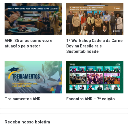
o
r
R
k
i
s
o
h
d
o
e
p
J
d
ANR: 35 anos como voz e
1º Workshop Cadeia da Carne
a
e
atuação pelo setor
Bovina Brasileira e
n
p
Sustentabilidade
e
ã
i
e
r
s
o
o
a
r
a
g
d
â
o
n
Treinamentos ANR
Encontro ANR – 7ª edição
t
i
a
c
r
o
m
s
Receba nosso boletim
e