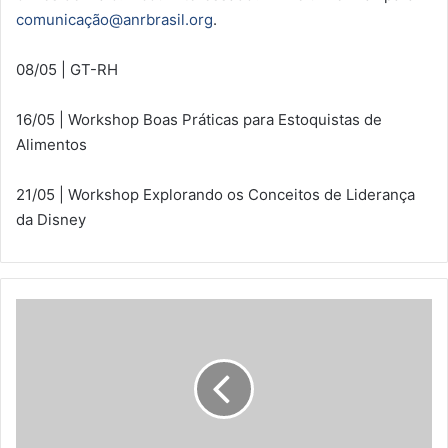
comunicação@anrbrasil.org
.
08/05 | GT-RH
16/05 | Workshop Boas Práticas para Estoquistas de
Alimentos
21/05 | Workshop Explorando os Conceitos de Liderança
da Disney
L
e
i
o
b
r
i