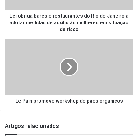
g
a
b
Lei obriga bares e restaurantes do Rio de Janeiro a
a
adotar medidas de auxílio às mulheres em situação
r
de risco
e
s
L
e
e
r
P
e
a
s
i
t
n
a
p
u
r
r
o
a
m
Le Pain promove workshop de pães orgânicos
n
o
t
v
e
e
Artigos relacionados
s
w
d
o