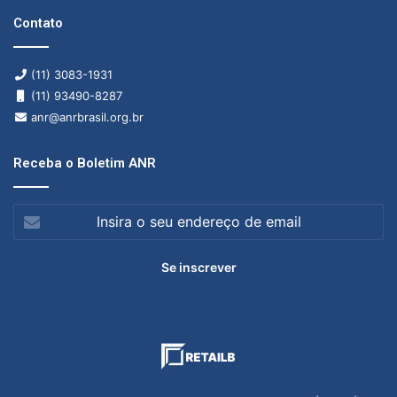
Contato
(11) 3083-1931
(11) 93490-8287
anr@anrbrasil.org.br
Receba o Boletim ANR
Insira
o
seu
endereço
de
email