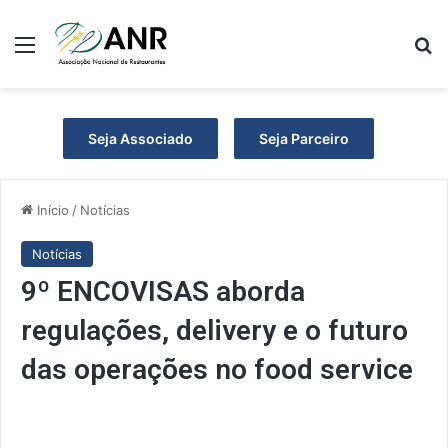
Menu
P
Seja Associado
Seja Parceiro
Início
/
Notícias
Notícias
9º ENCOVISAS aborda
regulações, delivery e o futuro
das operações no food service