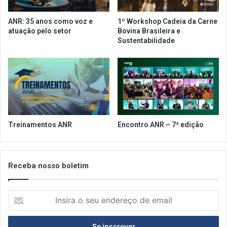
m
n
i
t
ANR: 35 anos como voz e
1º Workshop Cadeia da Carne
t
o
atuação pelo setor
Bovina Brasileira e
e
s
Sustentabilidade
n
a
t
b
e
o
r
d
a
d
o
Treinamentos ANR
Encontro ANR – 7ª edição
s
n
o
1
Receba nosso boletim
º
p
I
a
n
i
s
n
i