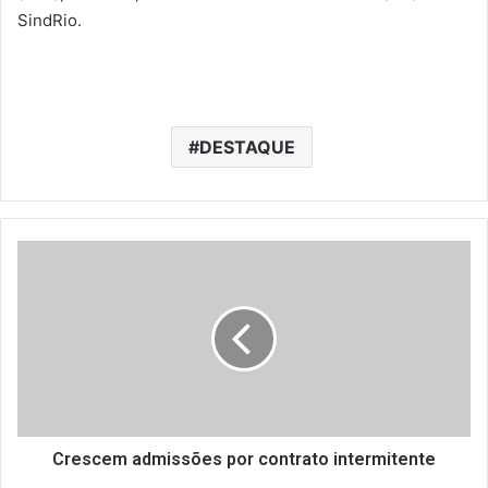
SindRio.
DESTAQUE
C
r
e
s
c
e
m
a
d
m
Crescem admissões por contrato intermitente
i