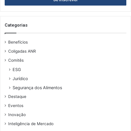
e
r
l
a
d
o
o
s
Categorias
E
e
N
u
C
Benefícios
e
O
n
V
Coligadas ANR
d
I
Comitês
e
S
r
A
ESG
e
S
Jurídico
ç
o
Segurança dos Alimentos
d
Destaque
e
e
Eventos
m
Inovação
a
i
Inteligência de Mercado
l