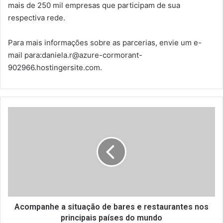
mais de 250 mil empresas que participam de sua
respectiva rede.
Para mais informações sobre as parcerias, envie um e-
mail para:daniela.r@azure-cormorant-
902966.hostingersite.com.
A
c
o
m
p
a
n
h
e
a
Acompanhe a situação de bares e restaurantes nos
s
principais países do mundo