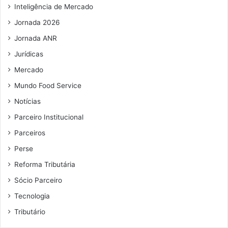
i
e
Inteligência de Mercado
l
ç
Jornada 2026
ã
o
Jornada ANR
n
Jurídicas
o
m
Mercado
u
Mundo Food Service
n
Notícias
i
c
Parceiro Institucional
í
Parceiros
p
i
Perse
o
Reforma Tributária
e
n
Sócio Parceiro
o
Tecnologia
e
s
Tributário
t