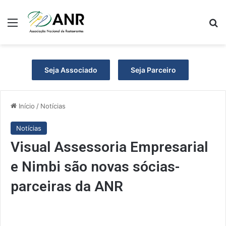
Menu
P
Seja Associado
Seja Parceiro
Início
/
Notícias
Notícias
Visual Assessoria Empresarial
e Nimbi são novas sócias-
parceiras da ANR