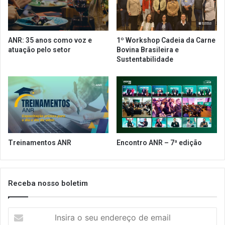
r
o
a
r
n
ç
t
a
ANR: 35 anos como voz e
1º Workshop Cadeia da Carne
e
i
atuação pelo setor
Bovina Brasileira e
s
m
Sustentabilidade
n
p
o
o
s
r
p
t
r
â
i
n
n
c
c
i
Treinamentos ANR
Encontro ANR – 7ª edição
i
a
p
d
a
o
i
c
Receba nosso boletim
s
u
p
m
a
I
p
í
n
r