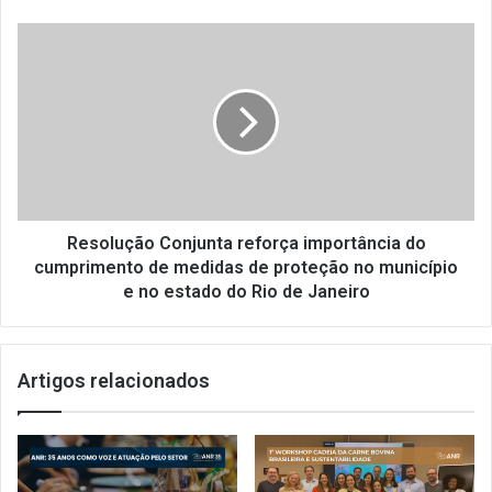
i
t
R
u
e
a
s
ç
o
ã
l
o
u
d
ç
e
ã
b
o
a
C
Resolução Conjunta reforça importância do
r
o
cumprimento de medidas de proteção no município
e
n
e no estado do Rio de Janeiro
s
j
e
u
r
n
e
Artigos relacionados
t
s
a
t
r
a
e
u
f