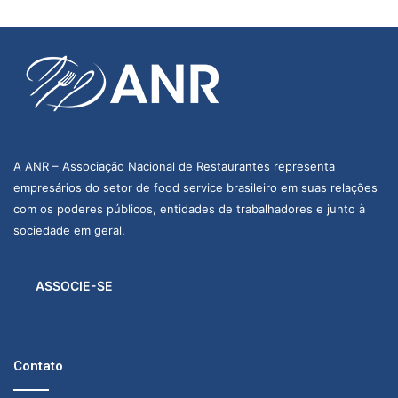
a
d
o
d
o
R
i
o
d
A ANR – Associação Nacional de Restaurantes representa
e
empresários do setor de food service brasileiro em suas relações
J
a
com os poderes públicos, entidades de trabalhadores e junto à
n
sociedade em geral.
e
i
r
ASSOCIE-SE
o
Contato