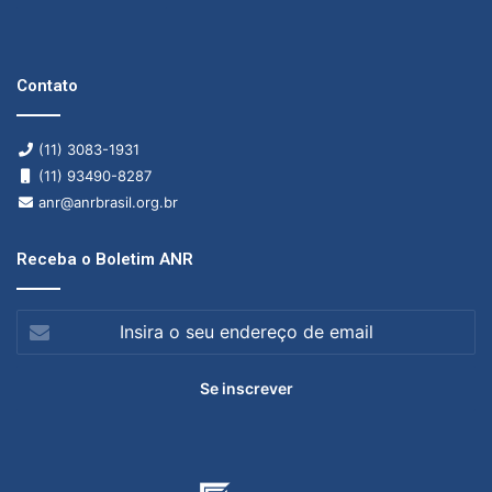
Contato
(11) 3083-1931
(11) 93490-8287
anr@anrbrasil.org.br
Receba o Boletim ANR
Insira
o
seu
endereço
de
email