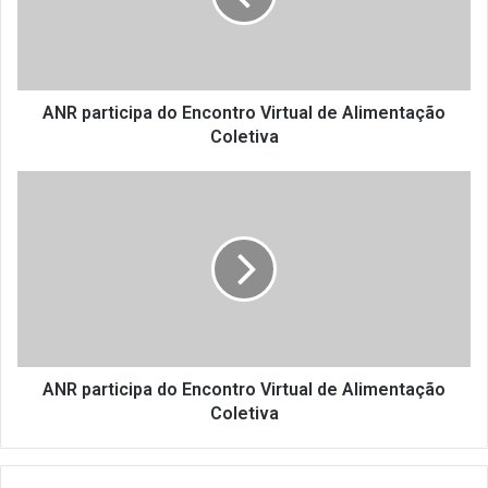
r
t
i
c
i
ANR participa do Encontro Virtual de Alimentação
p
Coletiva
a
d
A
o
N
E
R
n
p
c
a
o
r
n
t
t
i
r
c
o
i
ANR participa do Encontro Virtual de Alimentação
V
p
Coletiva
i
a
r
d
t
o