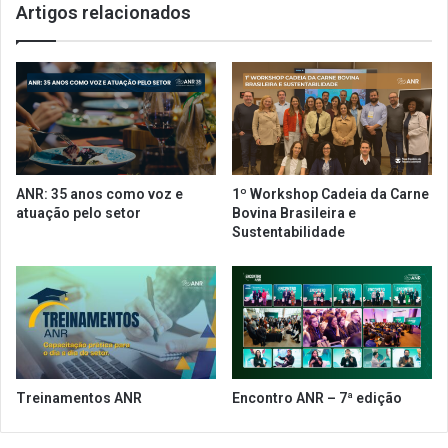
Artigos relacionados
u
E
a
n
l
c
d
o
e
n
A
t
l
r
i
o
m
V
ANR: 35 anos como voz e
1º Workshop Cadeia da Carne
e
i
atuação pelo setor
Bovina Brasileira e
n
r
Sustentabilidade
t
t
a
u
ç
a
ã
l
o
d
C
e
o
A
l
l
Treinamentos ANR
Encontro ANR – 7ª edição
e
i
t
m