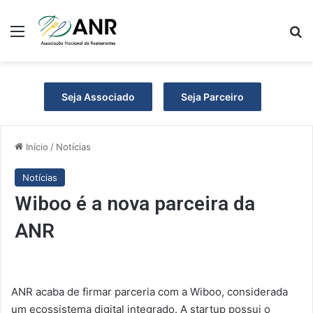
Menu
P
Seja Associado
Seja Parceiro
Início
/
Notícias
Notícias
Wiboo é a nova parceira da
ANR
ANR acaba de firmar parceria com a Wiboo, considerada
um ecossistema digital integrado. A startup possui o