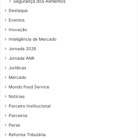
Segurança dos Alimentos
d
Destaque
e
e
Eventos
m
Inovação
a
i
Inteligência de Mercado
l
Jornada 2026
Jornada ANR
Jurídicas
Mercado
Mundo Food Service
Notícias
Parceiro Institucional
Parceiros
Perse
Reforma Tributária