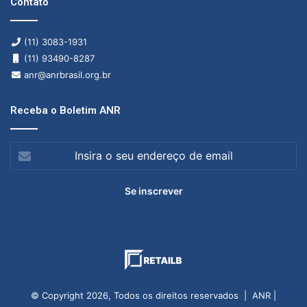
Contato
(11) 3083-1931
(11) 93490-8287
anr@anrbrasil.org.br
Receba o Boletim ANR
Insira
o
seu
endereço
de
email
© Copyright 2026, Todos os direitos reservados | ANR |