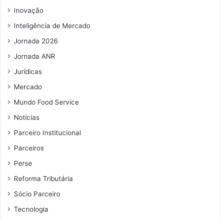
e
m
n
Inovação
r
a
a
t
i
Inteligência de Mercado
u
l
Jornada 2026
r
a
Jornada ANR
d
Jurídicas
e
s
Mercado
h
Mundo Food Service
o
p
Notícias
p
Parceiro Institucional
i
n
Parceiros
g
Perse
s
Reforma Tributária
2
4
Sócio Parceiro
h
Tecnologia
o
r