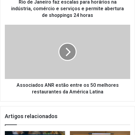
i
Rio de Janeiro faz escalas para horários na
r
indústria, comércio e serviços e permite abertura
o
de shoppings 24 horas
f
a
A
z
s
e
s
s
o
c
c
a
i
l
a
a
d
s
o
p
s
Associados ANR estão entre os 50 melhores
a
A
restaurantes da América Latina
r
N
a
R
h
e
o
Artigos relacionados
s
r
t
á
ã
r