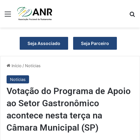
Menu
P
Seja Associado
Seja Parceiro
Início
/
Notícias
Notícias
Votação do Programa de Apoio
ao Setor Gastronômico
acontece nesta terça na
Câmara Municipal (SP)