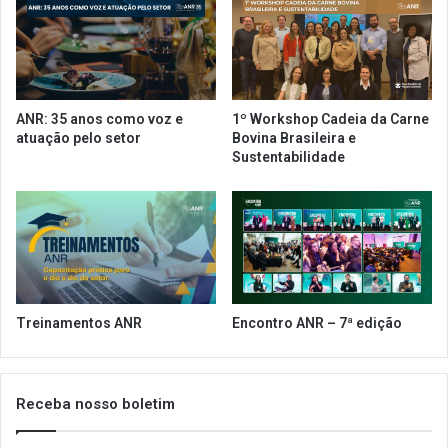
o
i
e
o
n
s
t
n
r
a
e
ANR: 35 anos como voz e
1º Workshop Cadeia da Carne
i
o
atuação pelo setor
Bovina Brasileira e
n
s
Sustentabilidade
d
5
ú
0
s
m
t
e
r
l
i
h
a
o
,
r
Treinamentos ANR
Encontro ANR – 7ª edição
c
e
o
s
m
r
é
e
Receba nosso boletim
r
s
c
t