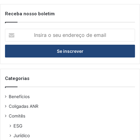
m
a
Receba nosso boletim
b
r
I
i
n
l
s
i
r
a
o
s
Categorias
e
u
Benefícios
e
n
Coligadas ANR
d
Comitês
e
r
ESG
e
Jurídico
ç