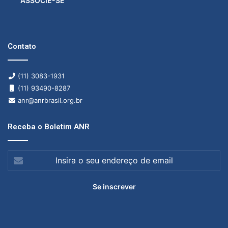
ASSOCIE-SE
Contato
(11) 3083-1931
(11) 93490-8287
anr@anrbrasil.org.br
Receba o Boletim ANR
Insira
o
seu
endereço
de
email