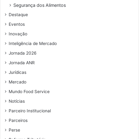
o
Segurança dos Alimentos
d
Destaque
e
e
Eventos
m
Inovação
a
i
Inteligência de Mercado
l
Jornada 2026
Jornada ANR
Jurídicas
Mercado
Mundo Food Service
Notícias
Parceiro Institucional
Parceiros
Perse