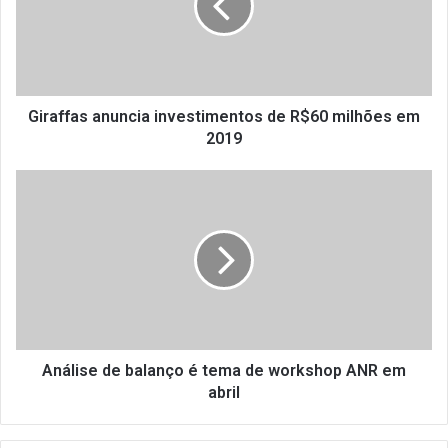
f
f
a
s
a
n
Giraffas anuncia investimentos de R$60 milhões em
u
2019
n
c
A
i
n
a
á
i
l
n
i
v
s
e
e
s
d
t
e
i
b
Análise de balanço é tema de workshop ANR em
m
a
abril
e
l
n
a