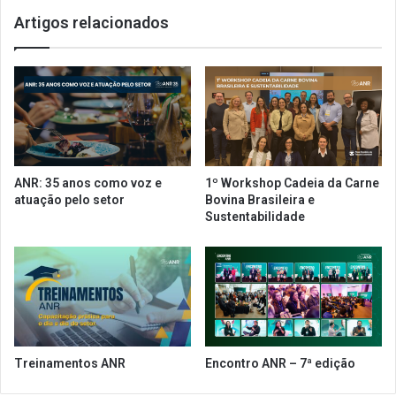
t
n
Artigos relacionados
o
ç
s
o
d
é
e
t
R
e
$
m
6
a
0
d
m
e
ANR: 35 anos como voz e
1º Workshop Cadeia da Carne
i
w
atuação pelo setor
Bovina Brasileira e
l
o
Sustentabilidade
h
r
õ
k
e
s
s
h
e
o
m
p
2
A
0
N
Treinamentos ANR
Encontro ANR – 7ª edição
1
R
9
e