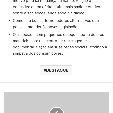
motivo para tal mudança de hábito; A ação é
educativa e tem efeito muito mais sadio e efetivo
sobre a sociedade, engajando o cidadão;
Comece a buscar fornecedores alternativos que
possam atender às novas legislações;
O associado com pequenos estoques pode doar os
materiais para um centro de reciclagem e
documentar a ação em suas redes sociais, atraindo a
simpatia dos consumidores.
DESTAQUE
G
i
r
a