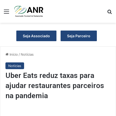
Menu
P
Seja Associado
Seja Parceiro
Início
/
Notícias
Notícias
Uber Eats reduz taxas para
ajudar restaurantes parceiros
na pandemia