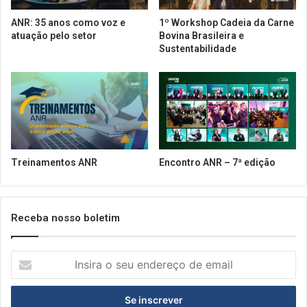
o
ã
ANR: 35 anos como voz e
1º Workshop Cadeia da Carne
s
o
atuação pelo setor
Bovina Brasileira e
e
P
Sustentabilidade
m
a
m
u
e
l
i
o
o
n
à
o
p
d
a
i
Treinamentos ANR
Encontro ANR – 7ª edição
n
a
d
2
e
4
m
d
Receba nosso boletim
i
e
a
a
I
b
n
r
s
i
i
l