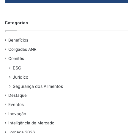
r
a
o
s
Categorias
e
u
Benefícios
e
n
Coligadas ANR
d
Comitês
e
r
ESG
e
Jurídico
ç
o
Segurança dos Alimentos
d
Destaque
e
e
Eventos
m
Inovação
a
i
Inteligência de Mercado
l
Jornada 2026