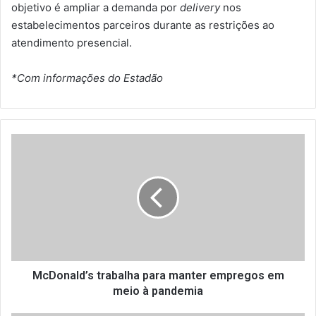
objetivo é ampliar a demanda por
delivery
nos
estabelecimentos parceiros durante as restrições ao
atendimento presencial.
*Com informações do Estadão
M
c
D
o
n
a
l
d
’
s
McDonald’s trabalha para manter empregos em
t
meio à pandemia
r