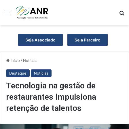
Menu
Pr
Seja Associado
Seja Parceiro
Início
/
Notícias
Destaque
Notícias
Tecnologia na gestão de
restaurantes impulsiona
retenção de talentos