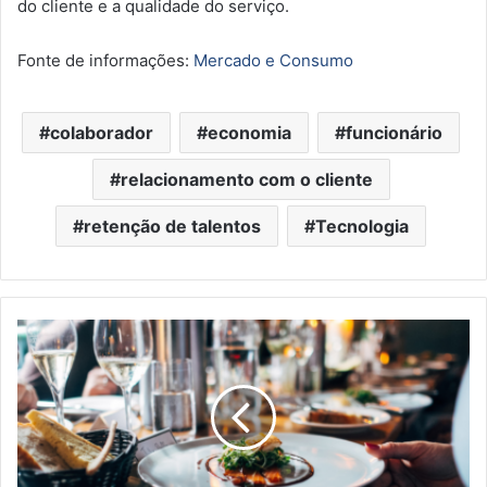
do cliente e a qualidade do serviço.
Fonte de informações:
Mercado e Consumo
colaborador
economia
funcionário
relacionamento com o cliente
retenção de talentos
Tecnologia
Alimentação
fora
do
lar
em
São
Paulo