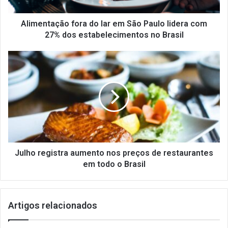
lidera
com
27%
Alimentação fora do lar em São Paulo lidera com
dos
27% dos estabelecimentos no Brasil
estabelecimentos
no
Julho
Brasil
registra
aumento
nos
preços
de
restaurantes
em
todo
o
Julho registra aumento nos preços de restaurantes
Brasil
em todo o Brasil
Artigos relacionados