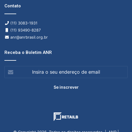
Contato
(11) 3083-1931
(11) 93490-8287
anr@anrbrasil.org.br
Receba o Boletim ANR
Insira
o
seu
endereço
de
email