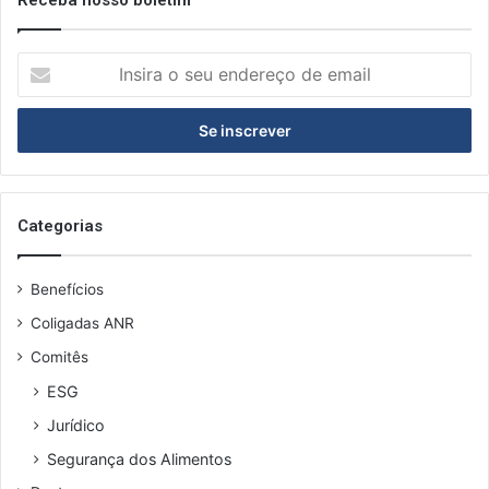
I
n
s
i
r
a
o
s
Categorias
e
u
Benefícios
e
n
Coligadas ANR
d
Comitês
e
r
ESG
e
Jurídico
ç
o
Segurança dos Alimentos
d