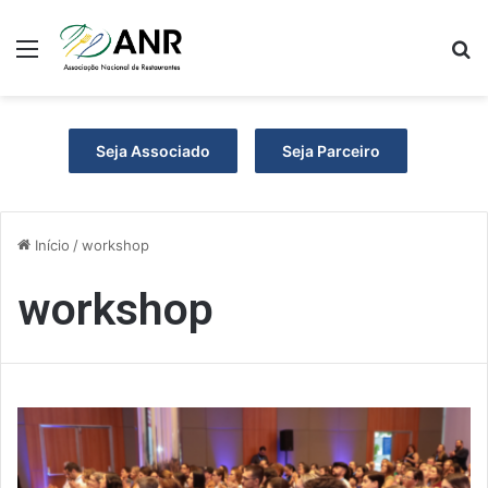
Menu
P
Seja Associado
Seja Parceiro
Início
/
workshop
workshop