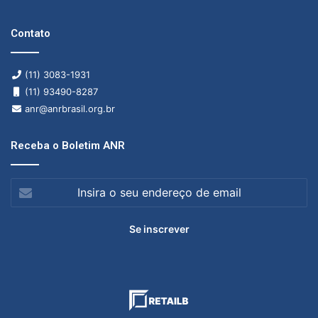
Contato
(11) 3083-1931
(11) 93490-8287
anr@anrbrasil.org.br
Receba o Boletim ANR
Insira
o
seu
endereço
de
email