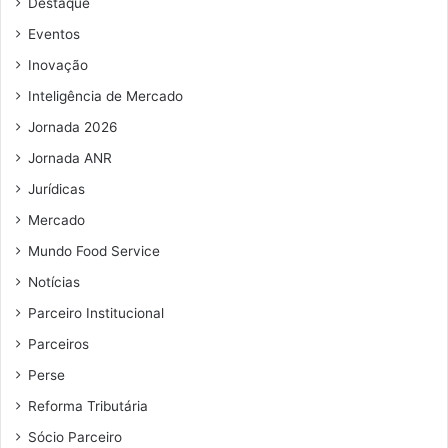
Destaque
e
e
Eventos
m
Inovação
a
i
Inteligência de Mercado
l
Jornada 2026
Jornada ANR
Jurídicas
Mercado
Mundo Food Service
Notícias
Parceiro Institucional
Parceiros
Perse
Reforma Tributária
Sócio Parceiro