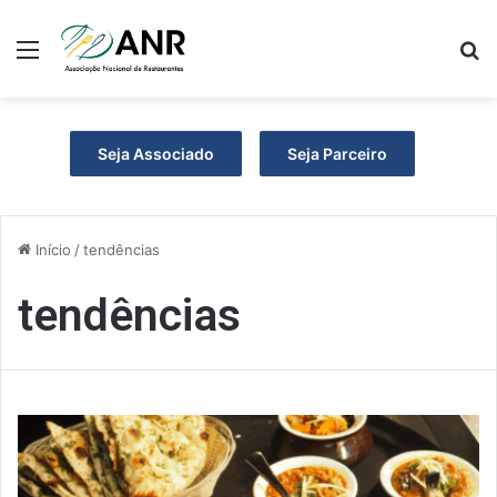
Menu
P
Seja Associado
Seja Parceiro
Início
/
tendências
tendências