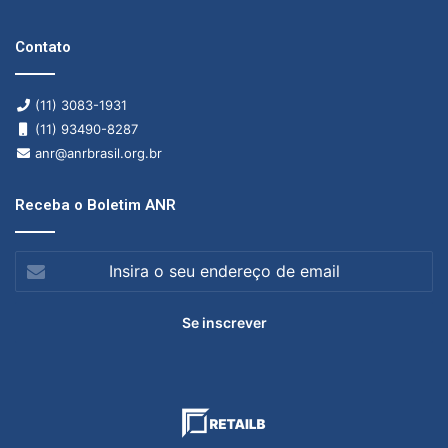
Contato
(11) 3083-1931
(11) 93490-8287
anr@anrbrasil.org.br
Receba o Boletim ANR
Insira
o
seu
endereço
de
email