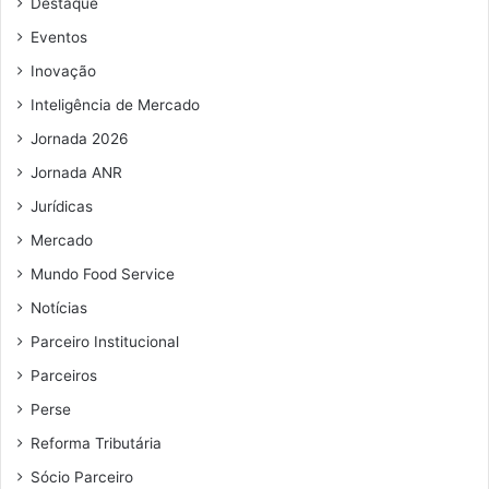
Destaque
e
e
Eventos
m
Inovação
a
i
Inteligência de Mercado
l
Jornada 2026
Jornada ANR
Jurídicas
Mercado
Mundo Food Service
Notícias
Parceiro Institucional
Parceiros
Perse
Reforma Tributária
Sócio Parceiro