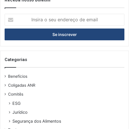
I
n
s
i
r
a
o
s
Categorias
e
u
Benefícios
e
n
Coligadas ANR
d
Comitês
e
r
ESG
e
Jurídico
ç
o
Segurança dos Alimentos
d